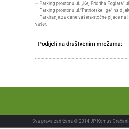
– Parking prostor u ul. „Kej Fridriha Foglara“ 
– Parking prostor u ul.“Patriotske lige” na dije
– Parkiranje za dane vašera-stočne pijace na l
vašer.
Podijeli na društvenim mrežama:
Sva prava zadržana © 2014 JP Komus Gračani