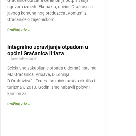
Gračanice održana ceremonija potpisivanja
ugovora između Ekopak-a, općine Gračanica i
javnog komunalnog preduzeća „Komus“ iz
Gračanice o zajedničkom
Pročitaj više »
Integralno upravljanje otpadom u
općini Gračanica II faza
1. Decembra 2020.
Selektivno sakupljanje otpada u domaćinstvima
MZ Gračanica, Pribava, D Lohinja i
D.Orahovica“– Federalno ministarstvo okoliša i
turizma U 2013. Godini smo nabavili polovni
kamion za
Pročitaj više »