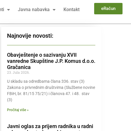
eRačun
ti
Javna nabavka
Kontakt
Najnovije novosti:
Obavještenje o sazivanju XVII
vanredne Skupštine J.P. Komus d.o.o.
Gračanica
23. Jula 2026.
U skladu sa odredbama člana 336. stav (3)
Zakona o privrednim društvima (Službene novine
FBiH, br. 81/15 75/21) i članova 47. i 48. stav
(3)
Pročitaj više »
Javni oglas za prijem radnika u radni