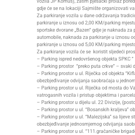
vozila JP Komus), zatim pješački prolaz pored
gdje će se na lokaciji Sajmište organizovati va
Za parkiranje vozila u dane održavanja tradi
parkiranje u iznosu od 2,00 KM/parking mjestu
sportske dvorane „Bazen“ gdje je naknada za 
automobile, naknada za parkiranje u iznosu o
parkiranje u iznosu od 5,00 KM/parking mjest
Za parkiranje vozila će se koristit sljedeći pros
– Parking ispred nedovršenog objekta SPKC ” B
– Parking prostor “preko puta crkve” – svaki 
– Parking prostor u ul. Riječka od objekta “Ki
obezbjeđivanje odvijanja saobraćaja u jedno
– Parking prostor u ul. Riječka od mosta do V
vatrogasnih vozila i pristup objektima i parc
– Parking prostor u dijelu ul. 22 Divizije, (po
– Parking prostor u ul. “Bosanskih kraljeva” ob
– Parking prostor u ul. “Malezijska” sa lijeve s
obezbjeđivanje jednosmjernog odvijanja saob
– Parking prostor u ul. “111.gračaničke brigad