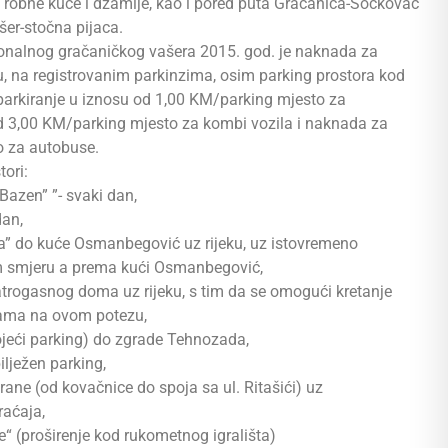
 robne kuće i džamije, kao i pored puta Gračanica-Sočkovac
šer-stočna pijaca.
cionalnog gračaničkog vašera 2015. god. je naknada za
, na registrovanim parkinzima, osim parking prostora kod
parkiranje u iznosu od 1,00 KM/parking mjesto za
d 3,00 KM/parking mjesto za kombi vozila i naknada za
o za autobuse.
tori:
azen” ”- svaki dan,
dan,
fla” do kuće Osmanbegović uz rijeku, uz istovremeno
m smjeru a prema kući Osmanbegović,
atrogasnog doma uz rijeku, s tim da se omogući kretanje
elama na ovom potezu,
stojeći parking) do zgrade Tehnozada,
ilježen parking,
trane (od kovačnice do spoja sa ul. Ritašići) uz
raćaja,
e“ (proširenje kod rukometnog igrališta)