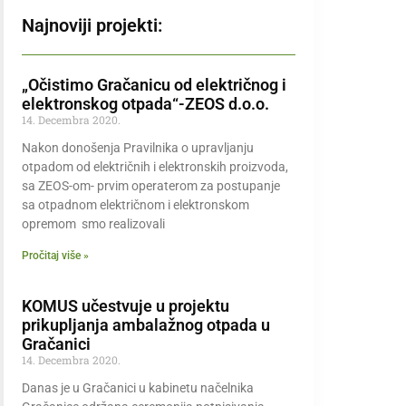
Najnoviji projekti:
„Očistimo Gračanicu od električnog i
elektronskog otpada“-ZEOS d.o.o.
14. Decembra 2020.
Nakon donošenja Pravilnika o upravljanju
otpadom od električnih i elektronskih proizvoda,
sa ZEOS-om- prvim operaterom za postupanje
sa otpadnom električnom i elektronskom
opremom smo realizovali
Pročitaj više »
KOMUS učestvuje u projektu
prikupljanja ambalažnog otpada u
Gračanici
14. Decembra 2020.
Danas je u Gračanici u kabinetu načelnika