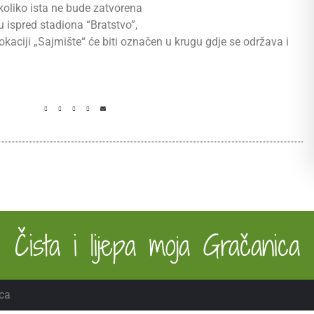
ukoliko ista ne bude zatvorena
lu ispred stadiona “Bratstvo”,
okaciji „Sajmište“ će biti označen u krugu gdje se održava i
Čista i lijepa moja Gračanica
ca