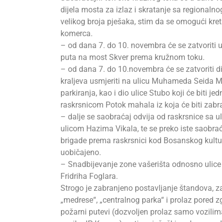
dijela mosta za izlaz i skratanje sa regional
velikog broja pješaka, stim da se omogući kre
komerca.
– od dana 7. do 10. novembra će se zatvoriti 
puta na most Skver prema kružnom toku.
– od dana 7. do 10.novembra će se zatvoriti di
kraljeva usmjeriti na ulicu Muhameda Seida M
parkiranja, kao i dio ulice Stubo koji će biti 
raskrsnicom Potok mahala iz koja će biti zabra
– dalje se saobraćaj odvija od raskrsnice sa u
ulicom Hazima Vikala, te se preko iste saobrać
brigade prema raskrsnici kod Bosanskog kultur
uobičajeno.
– Snadbijevanje zone vašerišta odnosno ulice Ali
Fridriha Foglara.
Strogo je zabranjeno postavljanje štandova, za
„medrese“, „centralnog parka“ i prolaz pored zg
požarni putevi (dozvoljen prolaz samo vozilima