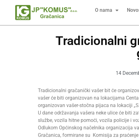
O nama
Novos
Tradicionalni g
14 Decemb
Tradicionalni gračanički vašer bit će organizo
vašer će biti organizovan na lokacijama Centar 
organizovan vašer-stočna pijaca na lokaciji
U dane održavanja vašera neke ulice će biti z
službe, vozila hitne pomoći, vozila policije i 
Odlukom Općinskog načelnika organizacija vaš
Gračanica, formirane su Komisija za praćenje 