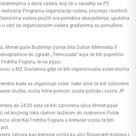
odobrenjima u dane vašera, koji će u saradnji sa PS
realizaciji Programa organizacije vašera, praćenju i kontroli.
snicima vašera pružili sva potrebna obavještenja, uputstva
je u vezi sa organizacijom vašera građanima su ponuđene
ića, Ahmet paše Budimlije (ranije bila Sultan Mehmeda II
e petospratnice do zgrade „Tehnozada” koja će biti poprečno
 Fridriha Foglara, te na pijaci.
kovac u MZ Gračanica gdje će biti organizovana vašer-stočna
 novembra kada se organizuje vašer neke ulice će biti zatvorene
sne službe, vozila hitne pomoći, vozila policije i vozila JP
embra do 24,00 sata će biti zatvorena ulica Ahmet paše
ha) od kružnog toka cijelom dužinom do raskrsnice Potok
avca ulice Kej Fridriha Foglara a kretanje vozila će biti
 put.
era zatvara kao kretanje vozila ka ulici Bosanskih kraljeva i