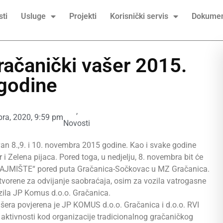
ti
Usluge
Projekti
Korisnički servis
Dokumen
račanički vašer 2015.
godine
,
ra, 2020
,
9:59 pm
Novosti
van 8.,9. i 10. novembra 2015 godine. Kao i svake godine
i Zelena pijaca. Pored toga, u nedjelju, 8. novembra bit će
 „SAJMIŠTE“ pored puta Gračanica-Sočkovac u MZ Gračanica.
atvorene za odvijanje saobraćaja, osim za vozila vatrogasne
vozila JP Komus d.o.o. Gračanica.
era povjerena je JP KOMUS d.o.o. Gračanica i d.o.o. RVI
aktivnosti kod organizacije tradicionalnog gračaničkog