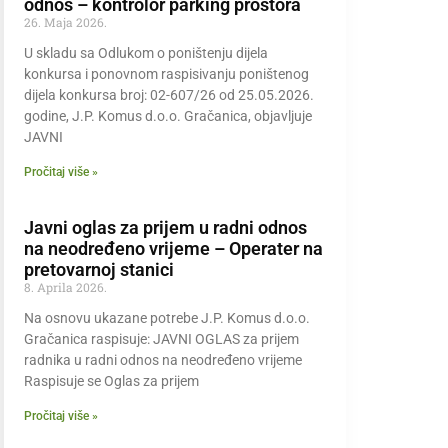
odnos – kontrolor parking prostora
26. Maja 2026.
U skladu sa Odlukom o poništenju dijela
konkursa i ponovnom raspisivanju poništenog
dijela konkursa broj: 02-607/26 od 25.05.2026.
godine, J.P. Komus d.o.o. Gračanica, objavljuje
JAVNI
Pročitaj više »
Javni oglas za prijem u radni odnos
na neodređeno vrijeme – Operater na
pretovarnoj stanici
8. Aprila 2026.
Na osnovu ukazane potrebe J.P. Komus d.o.o.
Gračanica raspisuje: JAVNI OGLAS za prijem
radnika u radni odnos na neodređeno vrijeme
Raspisuje se Oglas za prijem
Pročitaj više »