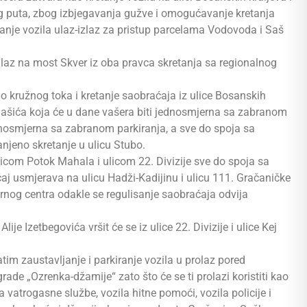
nog puta, zbog izbjegavanja gužve i omogućavanje kretanja
tanje vozila ulaz-izlaz za pristup parcelama Vodovoda i Saš
ulaz na most Skver iz oba pravca skretanja sa regionalnog
o kružnog toka i kretanje saobraćaja iz ulice Bosanskih
ašića koja će u dane vašera biti jednosmjerna sa zabranom
jednosmjerna sa zabranom parkiranja, a sve do spoja sa
njeno skretanje u ulicu Stubo.
licom Potok Mahala i ulicom 22. Divizije sve do spoja sa
aj usmjerava na ulicu Hadži-Kadijinu i ulicu 111. Gračaničke
nog centra odakle se regulisanje saobraćaja odvija
je Izetbegovića vršit će se iz ulice 22. Divizije i ulice Kej
tim zaustavljanje i parkiranje vozila u prolaz pored
rade „Ozrenka-džamije“ zato što će se ti prolazi koristiti kao
 vatrogasne službe, vozila hitne pomoći, vozila policije i