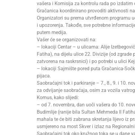
vašera i Komisija za kontrolu rada po izdatim 
Gračanica koordinirano provoditi aktivnosti na 
Organizatori su prema utvrđenom programu uče
i upozorenja. Takođe, sve potrebne informaci
putem medija.
Vašer će se organizovati na:
– lokaciji Centar – u ulicama: Alije Izetbegov
Fatiha), na dijelu ulice 22. Divizije (od zgrad
zatvorena na raskrsnici) i po potrebi u ulici Kej
– lokaciji Sajmište pored puta Gračanica-Soč
pijaca.
Saobraćajni tok i parkiranje – 7., 8., 9. i 10.
za odvijanje saobraćaja, osim za vozila vatroga
Komus, kako slijedi:
– od 7. novembra, dan uoči vašera do 10. nov
Budimlije (ranije bila Sultan Mehmeda II Fati
mahala te će biti zabrana skretanja lijevo iz pr
usmjereno na most Skver i izlaz na Regionalni
Saobraćajni tok oko kružnog toka se u dane vaš