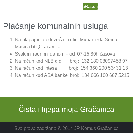
eRačun
Plaćanje komunalnih usluga
Na blagajni preduzeća u ulici Muhameda Seida
Mašića bb.,Gračanica:
Svakim radnim danom – od 07-15,30h časova
Na račun kod NLB d.d. broj: 132 180 03097458 97
Na račun kod Intesa broj: 154 360 200 53431 13
Na račun kod ASA banke broj: 134 666 100 687 5215
Čista i lijepa moja Gračanica
Sva prava zadržana © 2014 JP Komus Gračanica