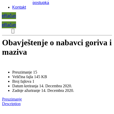
postupka
Kontakt
eRačun
eRačun
Obavještenje o nabavci goriva i
maziva
Preuzimanje
15
Veličina fajla
145 KB
Broj fajlova
1
Datum kreiranja
14. Decembra 2020.
Zadnje ažuriranje
14. Decembra 2020.
Preuzimanje
Description