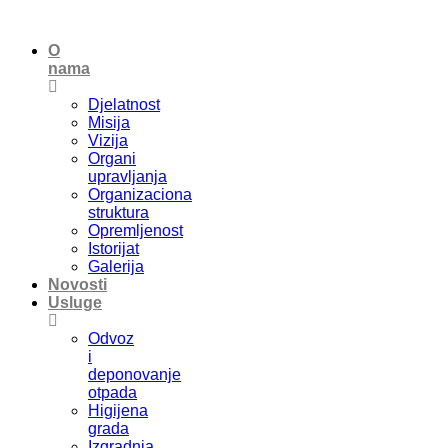
O
nama
Djelatnost
Misija
Vizija
Organi
upravljanja
Organizaciona
struktura
Opremljenost
Istorijat
Galerija
Novosti
Usluge
Odvoz
i
deponovanje
otpada
Higijena
grada
Izgradnja