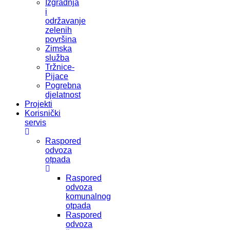
Izgradnja
i
održavanje
zelenih
površina
Zimska
služba
Tržnice-
Pijace
Pogrebna
djelatnost
Projekti
Korisnički
servis
Raspored
odvoza
otpada
Raspored
odvoza
komunalnog
otpada
Raspored
odvoza