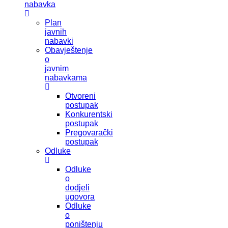
nabavka
Plan
javnih
nabavki
Obavještenje
o
javnim
nabavkama
Otvoreni
postupak
Konkurentski
postupak
Pregovarački
postupak
Odluke
Odluke
o
dodjeli
ugovora
Odluke
o
poništenju