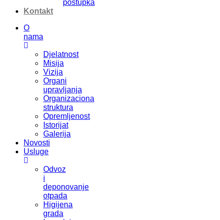
postupka
Kontakt
O
nama
Djelatnost
Misija
Vizija
Organi
upravljanja
Organizaciona
struktura
Opremljenost
Istorijat
Galerija
Novosti
Usluge
Odvoz
i
deponovanje
otpada
Higijena
grada