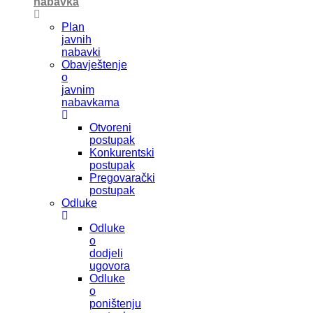
nabavka
Plan
javnih
nabavki
Obavještenje
o
javnim
nabavkama
Otvoreni
postupak
Konkurentski
postupak
Pregovarački
postupak
Odluke
Odluke
o
dodjeli
ugovora
Odluke
o
poništenju