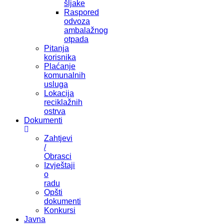
šljake
Raspored
odvoza
ambalažnog
otpada
Pitanja
korisnika
Plaćanje
komunalnih
usluga
Lokacija
reciklažnih
ostrva
Dokumenti
Zahtjevi
/
Obrasci
Izvještaji
o
radu
Opšti
dokumenti
Konkursi
Javna