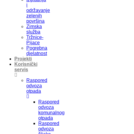
i
održavanje
zelenih
površina
Zimska
služba
Tržnice-
Pijace
Pogrebna
djelatnost
Projekti
Korisnički
servis
Raspored
odvoza
otpada
Raspored
odvoza
komunalnog
otpada
Raspored
odvoza