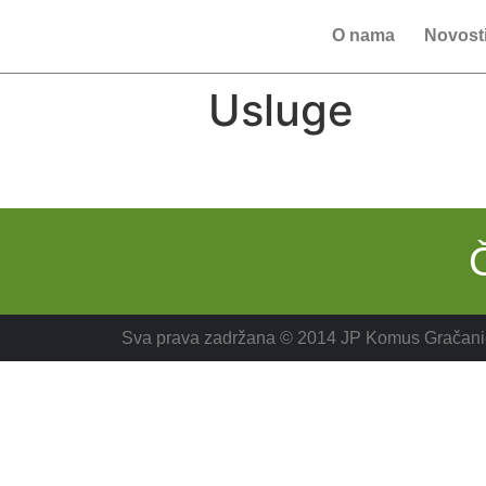
O nama
Novost
Usluge
Sva prava zadržana © 2014 JP Komus Gračani