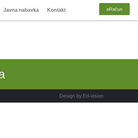
eRačun
Javna nabavka
Kontakt
a
Design by
Ed-vision