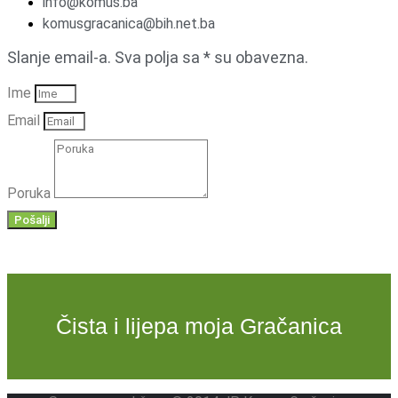
info@komus.ba
komusgracanica@bih.net.ba
Slanje email-a. Sva polja sa * su obavezna.
Ime
Email
Poruka
Pošalji
Čista i lijepa moja Gračanica