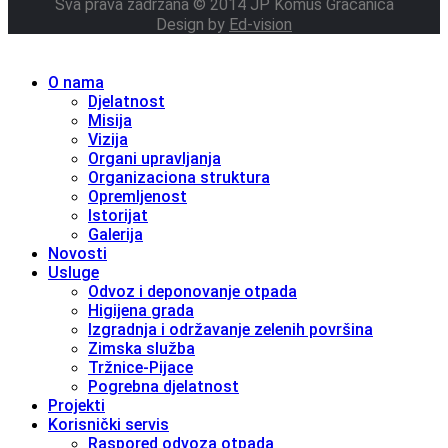
Sva prava zadržana © 2014 JP Komus Gračanica
Design by
Ed-vision
O nama
Djelatnost
Misija
Vizija
Organi upravljanja
Organizaciona struktura
Opremljenost
Istorijat
Galerija
Novosti
Usluge
Odvoz i deponovanje otpada
Higijena grada
Izgradnja i održavanje zelenih površina
Zimska služba
Tržnice-Pijace
Pogrebna djelatnost
Projekti
Korisnički servis
Raspored odvoza otpada