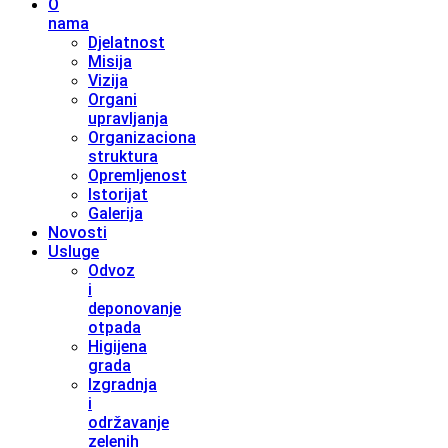
O
nama
Djelatnost
Misija
Vizija
Organi
upravljanja
Organizaciona
struktura
Opremljenost
Istorijat
Galerija
Novosti
Usluge
Odvoz
i
deponovanje
otpada
Higijena
grada
Izgradnja
i
održavanje
zelenih