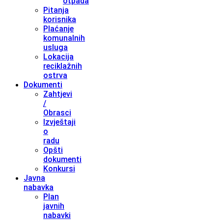
otpada
Pitanja
korisnika
Plaćanje
komunalnih
usluga
Lokacija
reciklažnih
ostrva
Dokumenti
Zahtjevi
/
Obrasci
Izvještaji
o
radu
Opšti
dokumenti
Konkursi
Javna
nabavka
Plan
javnih
nabavki