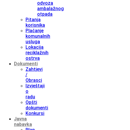
odvoza
ambalažnog
otpada
Pitanja
korisnika
Plaćanje
komunalnih
usluga
Lokacija
reciklažnih
ostrva
Dokumenti
Zahtjevi
/
Obrasci
Izvještaji
o
radu
Opšti
dokumenti
Konkursi
Javna
nabavka
Plan