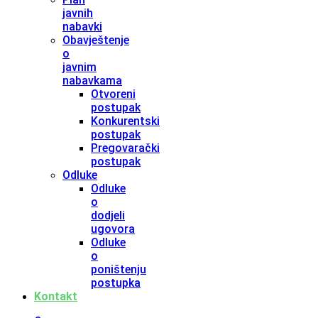
javnih
nabavki
Obavještenje
o
javnim
nabavkama
Otvoreni
postupak
Konkurentski
postupak
Pregovarački
postupak
Odluke
Odluke
o
dodjeli
ugovora
Odluke
o
poništenju
postupka
Kontakt