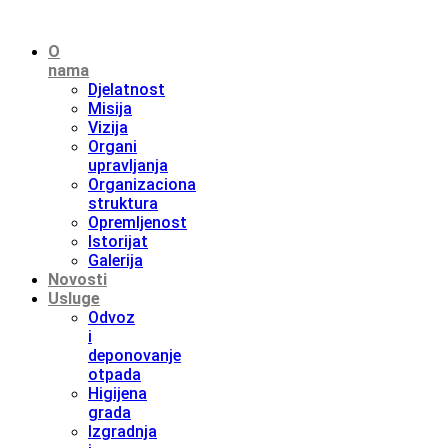
O
nama
Djelatnost
Misija
Vizija
Organi
upravljanja
Organizaciona
struktura
Opremljenost
Istorijat
Galerija
Novosti
Usluge
Odvoz
i
deponovanje
otpada
Higijena
grada
Izgradnja