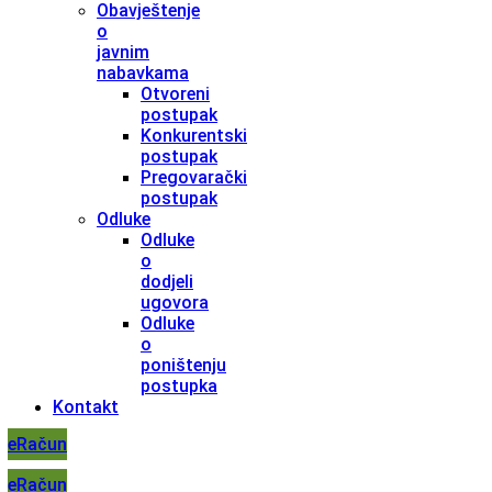
Obavještenje
o
javnim
nabavkama
Otvoreni
postupak
Konkurentski
postupak
Pregovarački
postupak
Odluke
Odluke
o
dodjeli
ugovora
Odluke
o
poništenju
postupka
Kontakt
eRačun
eRačun