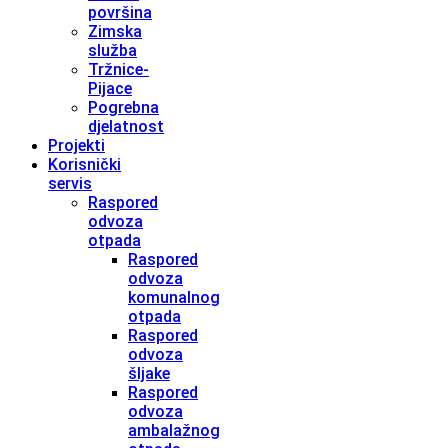
površina
Zimska
služba
Tržnice-
Pijace
Pogrebna
djelatnost
Projekti
Korisnički
servis
Raspored
odvoza
otpada
Raspored
odvoza
komunalnog
otpada
Raspored
odvoza
šljake
Raspored
odvoza
ambalažnog