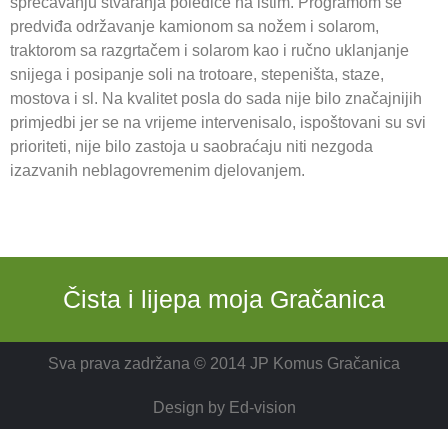
sprečavanju stvaranja poledice na istim. Programom se
predviđa održavanje kamionom sa nožem i solarom,
traktorom sa razgrtačem i solarom kao i ručno uklanjanje
snijega i posipanje soli na trotoare, stepeništa, staze,
mostova i sl. Na kvalitet posla do sada nije bilo značajnijih
primjedbi jer se na vrijeme intervenisalo, ispoštovani su svi
prioriteti, nije bilo zastoja u saobraćaju niti nezgoda
izazvanih neblagovremenim djelovanjem.
Čista i lijepa moja Gračanica
Sva prava zadržana © 2014 JP Komus Gračanica
Design by
Ed-vision