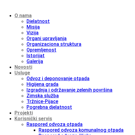
O nama
Djelatnost
Misija
Vizija
Organi upravljanja
Organizaciona struktura
Opremljenost
Istorijat
Galerija
Novosti
Usluge
Odvoz i deponovanje otpada
Higijena grada
Izgradnja i održavanje zelenih površina
Zimska služba
Tržnice-Pijace
Pogrebna djelatnost
Projekti
Korisnički servis
Raspored odvoza otpada
Raspored odvoza komunalnog otpada