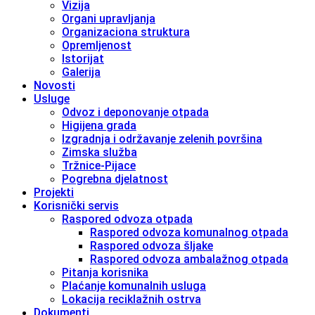
Vizija
Organi upravljanja
Organizaciona struktura
Opremljenost
Istorijat
Galerija
Novosti
Usluge
Odvoz i deponovanje otpada
Higijena grada
Izgradnja i održavanje zelenih površina
Zimska služba
Tržnice-Pijace
Pogrebna djelatnost
Projekti
Korisnički servis
Raspored odvoza otpada
Raspored odvoza komunalnog otpada
Raspored odvoza šljake
Raspored odvoza ambalažnog otpada
Pitanja korisnika
Plaćanje komunalnih usluga
Lokacija reciklažnih ostrva
Dokumenti