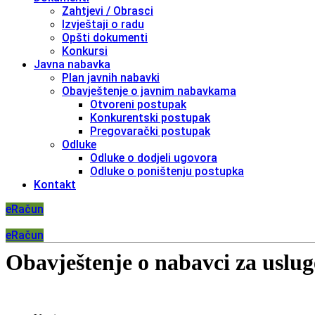
Zahtjevi / Obrasci
Izvještaji o radu
Opšti dokumenti
Konkursi
Javna nabavka
Plan javnih nabavki
Obavještenje o javnim nabavkama
Otvoreni postupak
Konkurentski postupak
Pregovarački postupak
Odluke
Odluke o dodjeli ugovora
Odluke o poništenju postupka
Kontakt
eRačun
eRačun
Obavještenje o nabavci za uslug