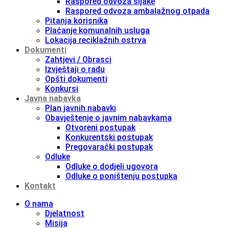
Raspored odvoza šljake
Raspored odvoza ambalažnog otpada
Pitanja korisnika
Plaćanje komunalnih usluga
Lokacija reciklažnih ostrva
Dokumenti
Zahtjevi / Obrasci
Izvještaji o radu
Opšti dokumenti
Konkursi
Javna nabavka
Plan javnih nabavki
Obavještenje o javnim nabavkama
Otvoreni postupak
Konkurentski postupak
Pregovarački postupak
Odluke
Odluke o dodjeli ugovora
Odluke o poništenju postupka
Kontakt
O nama
Djelatnost
Misija