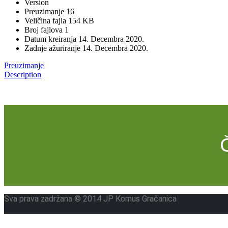
Version
Preuzimanje
16
Veličina fajla
154 KB
Broj fajlova
1
Datum kreiranja
14. Decembra 2020.
Zadnje ažuriranje
14. Decembra 2020.
Preuzimanje
Description
Sva prava zadržana © 2014 JP Komus Gračanica