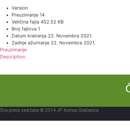
Version
Preuzimanje
14
Veličina fajla
452.52 KB
Broj fajlova
1
Datum kreiranja
22. Novembra 2021.
Zadnje ažuriranje
22. Novembra 2021.
Preuzimanje
Description
Sva prava zadržana © 2014 JP Komus Gračanica