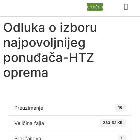
eRačun
Odluka o izboru
najpovoljnijeg
ponuđača-HTZ
oprema
Preuzimanje
16
Veličina fajla
233.52 KB
Broj fajlova
1