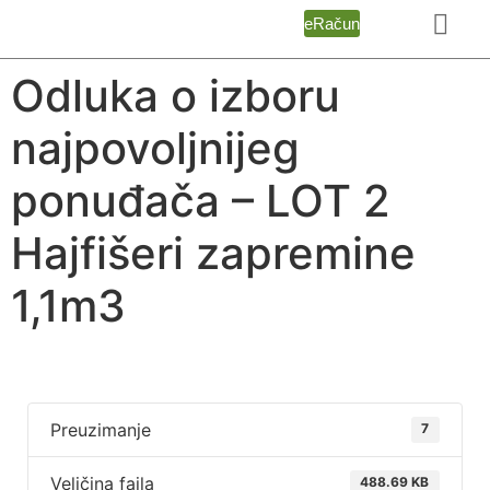
eRačun
Odluka o izboru
najpovoljnijeg
ponuđača – LOT 2
Hajfišeri zapremine
1,1m3
Preuzimanje
7
Veličina fajla
488.69 KB