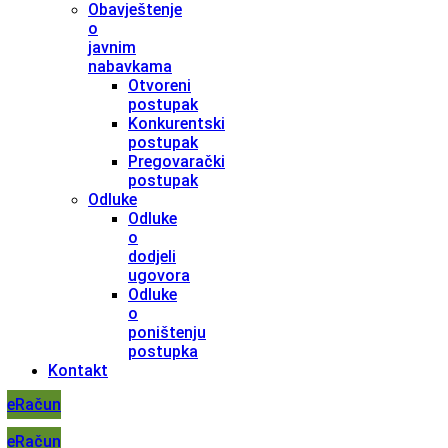
Obavještenje
o
javnim
nabavkama
Otvoreni
postupak
Konkurentski
postupak
Pregovarački
postupak
Odluke
Odluke
o
dodjeli
ugovora
Odluke
o
poništenju
postupka
Kontakt
eRačun
eRačun