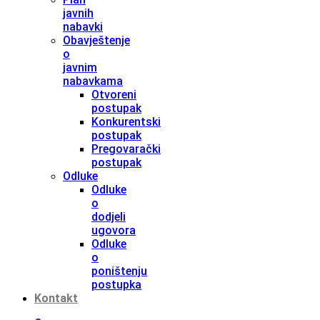
javnih
nabavki
Obavještenje
o
javnim
nabavkama
Otvoreni
postupak
Konkurentski
postupak
Pregovarački
postupak
Odluke
Odluke
o
dodjeli
ugovora
Odluke
o
poništenju
postupka
Kontakt