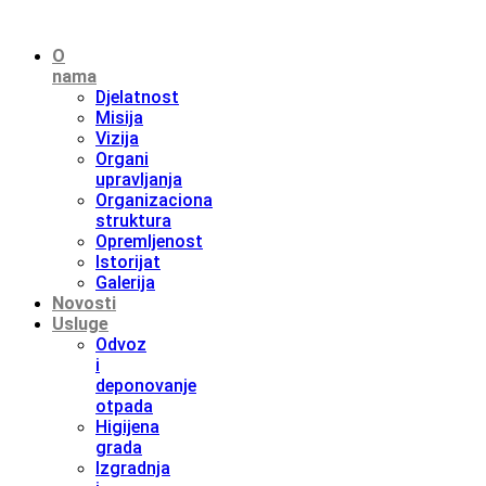
O
nama
Djelatnost
Misija
Vizija
Organi
upravljanja
Organizaciona
struktura
Opremljenost
Istorijat
Galerija
Novosti
Usluge
Odvoz
i
deponovanje
otpada
Higijena
grada
Izgradnja