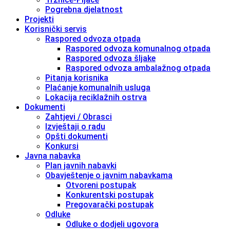
Pogrebna djelatnost
Projekti
Korisnički servis
Raspored odvoza otpada
Raspored odvoza komunalnog otpada
Raspored odvoza šljake
Raspored odvoza ambalažnog otpada
Pitanja korisnika
Plaćanje komunalnih usluga
Lokacija reciklažnih ostrva
Dokumenti
Zahtjevi / Obrasci
Izvještaji o radu
Opšti dokumenti
Konkursi
Javna nabavka
Plan javnih nabavki
Obavještenje o javnim nabavkama
Otvoreni postupak
Konkurentski postupak
Pregovarački postupak
Odluke
Odluke o dodjeli ugovora