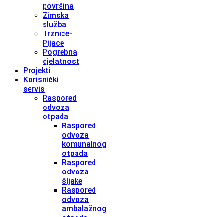
površina
Zimska
služba
Tržnice-
Pijace
Pogrebna
djelatnost
Projekti
Korisnički
servis
Raspored
odvoza
otpada
Raspored
odvoza
komunalnog
otpada
Raspored
odvoza
šljake
Raspored
odvoza
ambalažnog