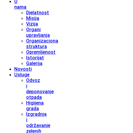
O
nama
Djelatnost
Misija
Vizija
Organi
upravljanja
Organizaciona
struktura
Opremljenost
Istorijat
Galerija
Novosti
Usluge
Odvoz
i
deponovanje
otpada
Higijena
grada
Izgradnja
i
održavanje
zelenih