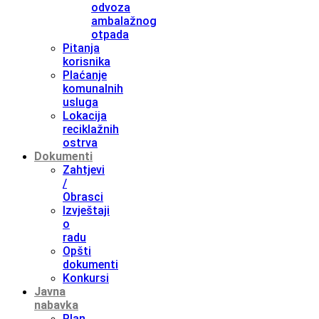
odvoza
ambalažnog
otpada
Pitanja
korisnika
Plaćanje
komunalnih
usluga
Lokacija
reciklažnih
ostrva
Dokumenti
Zahtjevi
/
Obrasci
Izvještaji
o
radu
Opšti
dokumenti
Konkursi
Javna
nabavka
Plan