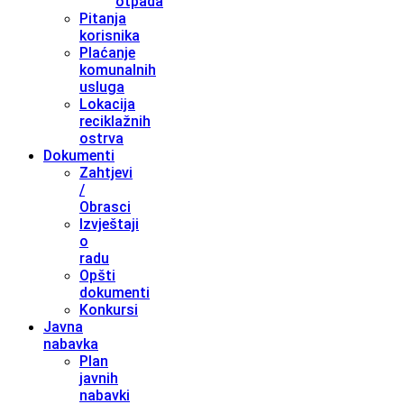
otpada
Pitanja
korisnika
Plaćanje
komunalnih
usluga
Lokacija
reciklažnih
ostrva
Dokumenti
Zahtjevi
/
Obrasci
Izvještaji
o
radu
Opšti
dokumenti
Konkursi
Javna
nabavka
Plan
javnih
nabavki