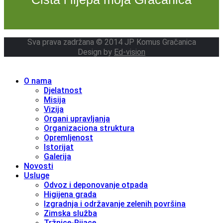
Sva prava zadržana © 2014 JP Komus Gračanica
Design by
Ed-vision
O nama
Djelatnost
Misija
Vizija
Organi upravljanja
Organizaciona struktura
Opremljenost
Istorijat
Galerija
Novosti
Usluge
Odvoz i deponovanje otpada
Higijena grada
Izgradnja i održavanje zelenih površina
Zimska služba
Tržnice-Pijace