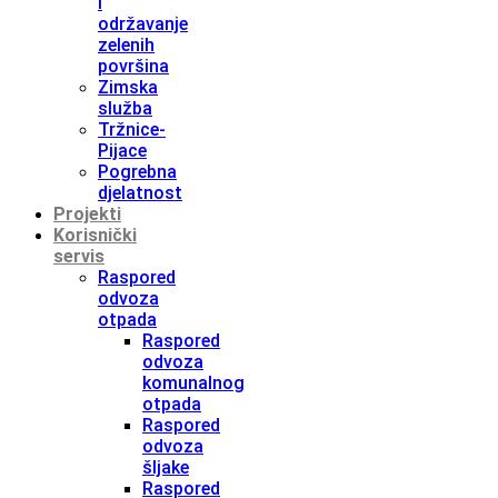
i
održavanje
zelenih
površina
Zimska
služba
Tržnice-
Pijace
Pogrebna
djelatnost
Projekti
Korisnički
servis
Raspored
odvoza
otpada
Raspored
odvoza
komunalnog
otpada
Raspored
odvoza
šljake
Raspored