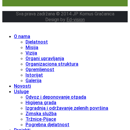
Sva prava zadržana © 2014 JP Komus Gračanica
Design by
Ed-vision
O nama
Djelatnost
Misija
Vizija
Organi upravljanja
Organizaciona struktura
Opremljenost
Istorijat
Galerija
Novosti
Usluge
Odvoz i deponovanje otpada
Higijena grada
Izgradnja i održavanje zelenih površina
Zimska služba
Tržnice-Pijace
Pogrebna djelatnost