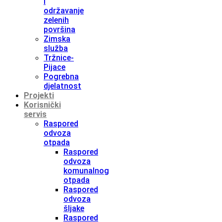
i
održavanje
zelenih
površina
Zimska
služba
Tržnice-
Pijace
Pogrebna
djelatnost
Projekti
Korisnički
servis
Raspored
odvoza
otpada
Raspored
odvoza
komunalnog
otpada
Raspored
odvoza
šljake
Raspored