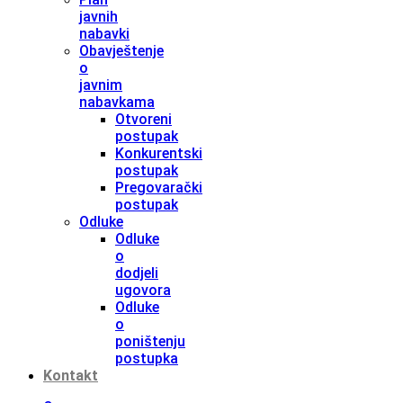
javnih
nabavki
Obavještenje
o
javnim
nabavkama
Otvoreni
postupak
Konkurentski
postupak
Pregovarački
postupak
Odluke
Odluke
o
dodjeli
ugovora
Odluke
o
poništenju
postupka
Kontakt