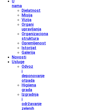
O
nama
Djelatnost
Misija
Vizija
Organi
upravljanja
Organizaciona
struktura
Opremljenost
Istorijat
Galerija
Novosti
Usluge
Odvoz
i
deponovanje
otpada
Higijena
grada
Izgradnja
i
održavanje
zelenih