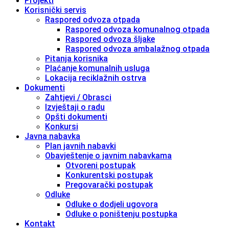
Projekti
Korisnički servis
Raspored odvoza otpada
Raspored odvoza komunalnog otpada
Raspored odvoza šljake
Raspored odvoza ambalažnog otpada
Pitanja korisnika
Plaćanje komunalnih usluga
Lokacija reciklažnih ostrva
Dokumenti
Zahtjevi / Obrasci
Izvještaji o radu
Opšti dokumenti
Konkursi
Javna nabavka
Plan javnih nabavki
Obavještenje o javnim nabavkama
Otvoreni postupak
Konkurentski postupak
Pregovarački postupak
Odluke
Odluke o dodjeli ugovora
Odluke o poništenju postupka
Kontakt