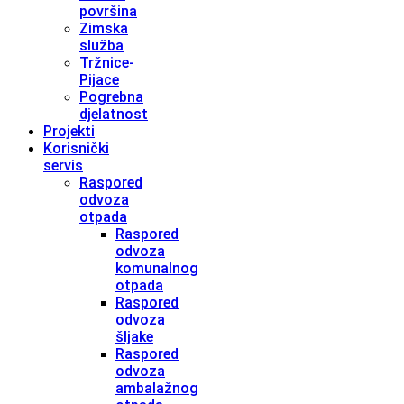
površina
Zimska
služba
Tržnice-
Pijace
Pogrebna
djelatnost
Projekti
Korisnički
servis
Raspored
odvoza
otpada
Raspored
odvoza
komunalnog
otpada
Raspored
odvoza
šljake
Raspored
odvoza
ambalažnog