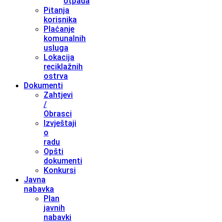
otpada
Pitanja
korisnika
Plaćanje
komunalnih
usluga
Lokacija
reciklažnih
ostrva
Dokumenti
Zahtjevi
/
Obrasci
Izvještaji
o
radu
Opšti
dokumenti
Konkursi
Javna
nabavka
Plan
javnih
nabavki