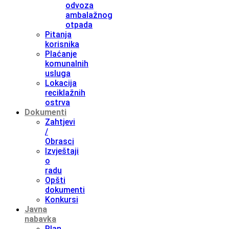
odvoza
ambalažnog
otpada
Pitanja
korisnika
Plaćanje
komunalnih
usluga
Lokacija
reciklažnih
ostrva
Dokumenti
Zahtjevi
/
Obrasci
Izvještaji
o
radu
Opšti
dokumenti
Konkursi
Javna
nabavka
Plan