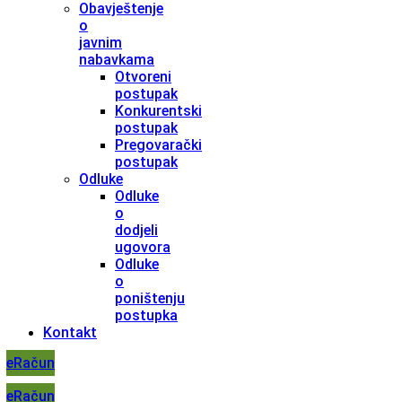
Obavještenje
o
javnim
nabavkama
Otvoreni
postupak
Konkurentski
postupak
Pregovarački
postupak
Odluke
Odluke
o
dodjeli
ugovora
Odluke
o
poništenju
postupka
Kontakt
eRačun
eRačun