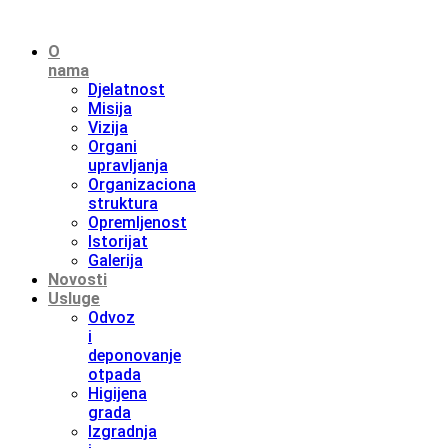
O
nama
Djelatnost
Misija
Vizija
Organi
upravljanja
Organizaciona
struktura
Opremljenost
Istorijat
Galerija
Novosti
Usluge
Odvoz
i
deponovanje
otpada
Higijena
grada
Izgradnja