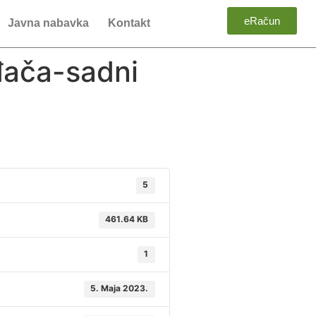
eRačun
Javna nabavka
Kontakt
đača-sadni
5
461.64 KB
1
5. Maja 2023.