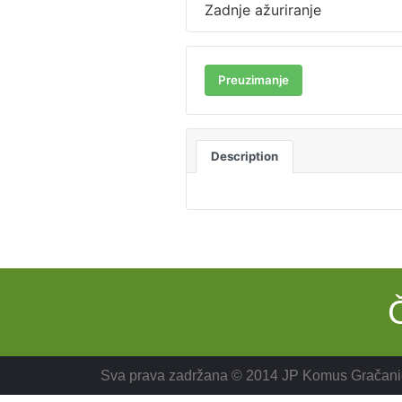
Zadnje ažuriranje
Preuzimanje
Description
Sva prava zadržana © 2014 JP Komus Gračani