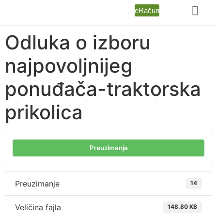
eRačun
Odluka o izboru
najpovoljnijeg
ponuđača-traktorska
prikolica
Preuzimanje
Preuzimanje
14
Veličina fajla
148.80 KB