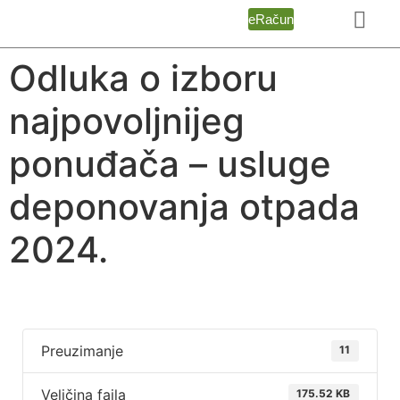
eRačun
Odluka o izboru
najpovoljnijeg
ponuđača – usluge
deponovanja otpada
2024.
Preuzimanje
11
Veličina fajla
175.52 KB