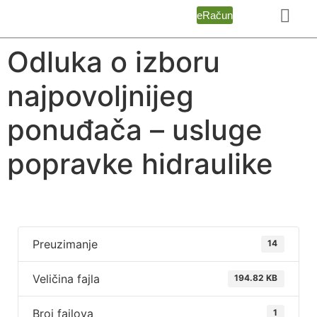
eRačun
Odluka o izboru
najpovoljnijeg
ponuđača – usluge
popravke hidraulike
Preuzimanje
14
Veličina fajla
194.82 KB
Broj fajlova
1