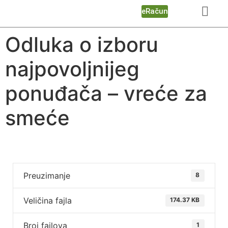
eRačun
Odluka o izboru
najpovoljnijeg
ponuđača – vreće za
smeće
Preuzimanje
8
Veličina fajla
174.37 KB
Broj fajlova
1