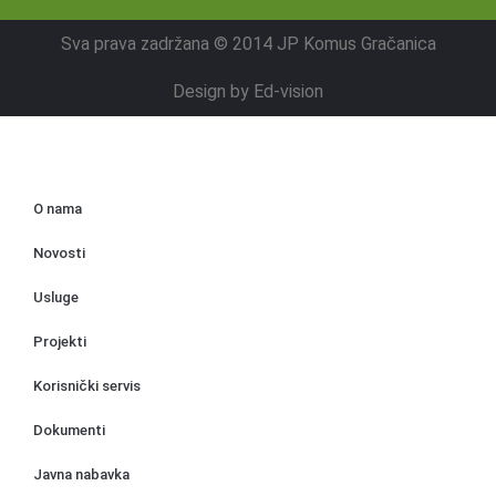
Sva prava zadržana © 2014 JP Komus Gračanica
Design by
Ed-vision
O nama
Novosti
Usluge
Projekti
Korisnički servis
Dokumenti
Javna nabavka