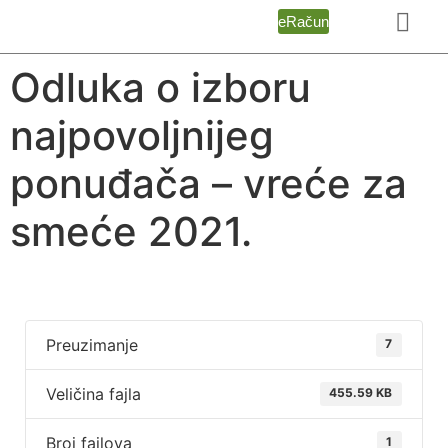
eRačun
Odluka o izboru
najpovoljnijeg
ponuđača – vreće za
smeće 2021.
Preuzimanje
7
Veličina fajla
455.59 KB
Broj fajlova
1