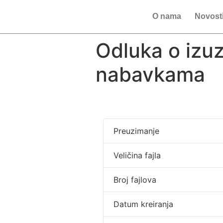
O nama
Novost
Odluka o izu
nabavkama
Preuzimanje
Veličina fajla
Broj fajlova
Datum kreiranja