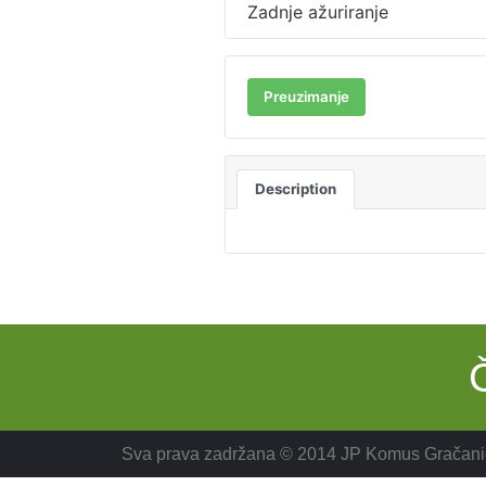
Zadnje ažuriranje
Preuzimanje
Description
Sva prava zadržana © 2014 JP Komus Gračani