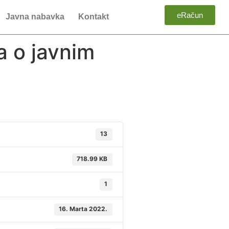
eRačun
Javna nabavka
Kontakt
a o javnim
13
718.99 KB
1
16. Marta 2022.