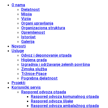
O nama
Djelatnost
Misija
Vizija
Organi upravljanja
Organizaciona struktura
Opremljenost
Istorijat
Galerija
Novosti
Usluge
Odvoz i deponovanje otpada
Higijena grada
Izgradnja i održavanje zelenih površina
Zimska služba
Tržnice-Pijace
Pogrebna djelatnost
Projekti
Korisnički servis
Raspored odvoza otpada
Raspored odvoza komunalnog otpada
Raspored odvoza šljake
Raspored odvoza ambalažnog otpada