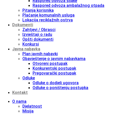
Raspored odvoza šljake
Raspored odvoza ambalažnog otpada
Pitanja korisnika
Plaćanje komunalnih usluga
Lokacija reciklažnih ostrva
Dokumenti
Zahtjevi / Obrasci
Izvještaji o radu
Opšti dokumenti
Konkursi
Javna nabavka
Plan javnih nabavki
Obavještenje o javnim nabavkama
Otvoreni postupak
Konkurentski postupak
Pregovarački postupak
Odluke
Odluke o dodjeli ugovora
Odluke o poništenju postupka
Kontakt
O nama
Djelatnost
Misija