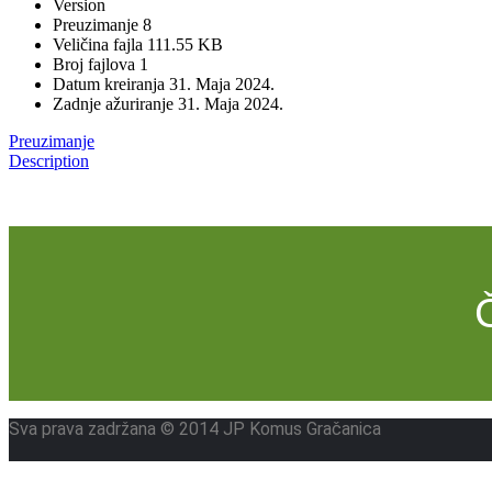
Version
Preuzimanje
8
Veličina fajla
111.55 KB
Broj fajlova
1
Datum kreiranja
31. Maja 2024.
Zadnje ažuriranje
31. Maja 2024.
Preuzimanje
Description
Sva prava zadržana © 2014 JP Komus Gračanica