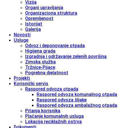
Vizija
Organi upravljanja
Organizaciona struktura
Opremljenost
Istorijat
Galerija
Novosti
Usluge
Odvoz i deponovanje otpada
Higijena grada
Izgradnja i održavanje zelenih površina
Zimska služba
Tržnice-Pijace
Pogrebna djelatnost
Projekti
Korisnički servis
Raspored odvoza otpada
Raspored odvoza komunalnog otpada
Raspored odvoza šljake
Raspored odvoza ambalažnog otpada
Pitanja korisnika
Plaćanje komunalnih usluga
Lokacija reciklažnih ostrva
Dokumenti