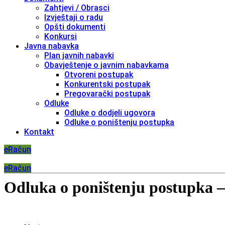
Zahtjevi / Obrasci
Izvještaji o radu
Opšti dokumenti
Konkursi
Javna nabavka
Plan javnih nabavki
Obavještenje o javnim nabavkama
Otvoreni postupak
Konkurentski postupak
Pregovarački postupak
Odluke
Odluke o dodjeli ugovora
Odluke o poništenju postupka
Kontakt
eRačun
eRačun
Odluka o poništenju postupka