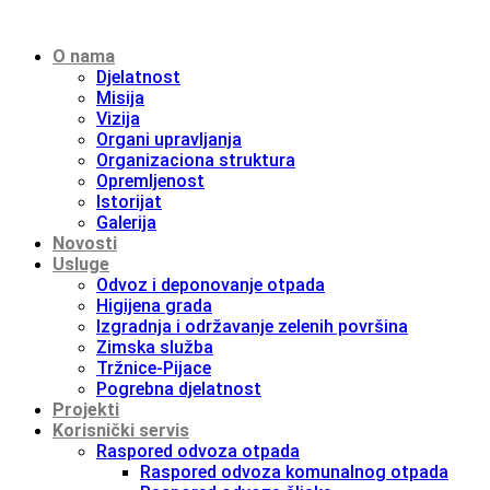
O nama
Djelatnost
Misija
Vizija
Organi upravljanja
Organizaciona struktura
Opremljenost
Istorijat
Galerija
Novosti
Usluge
Odvoz i deponovanje otpada
Higijena grada
Izgradnja i održavanje zelenih površina
Zimska služba
Tržnice-Pijace
Pogrebna djelatnost
Projekti
Korisnički servis
Raspored odvoza otpada
Raspored odvoza komunalnog otpada