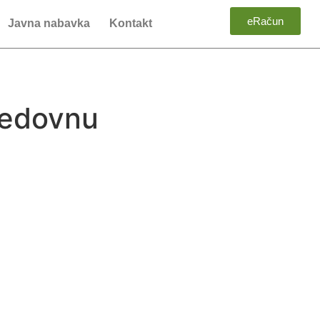
eRačun
Javna nabavka
Kontakt
 redovnu