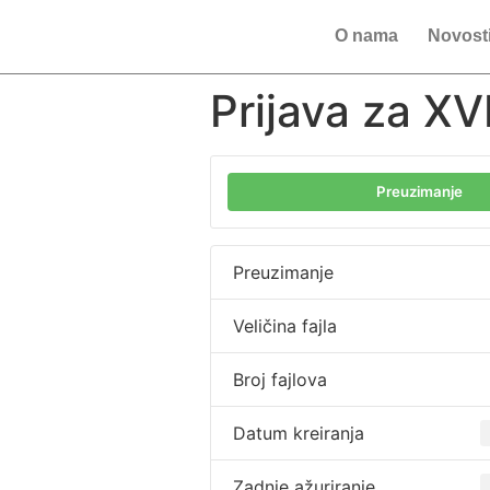
O nama
Novost
Prijava za XV
Preuzimanje
Preuzimanje
Veličina fajla
Broj fajlova
Datum kreiranja
Zadnje ažuriranje