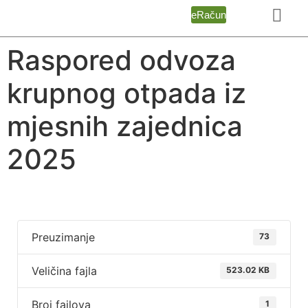
eRačun
Raspored odvoza
krupnog otpada iz
mjesnih zajednica
2025
Preuzimanje
73
Veličina fajla
523.02 KB
Broj fajlova
1