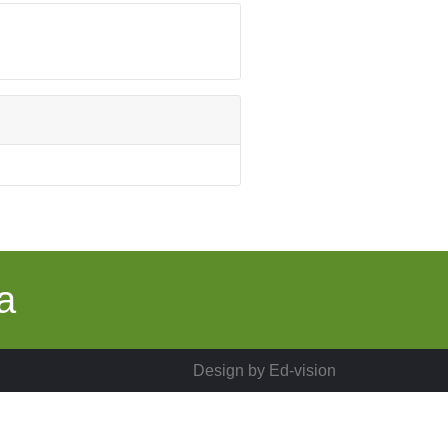
a
Design by
Ed-vision