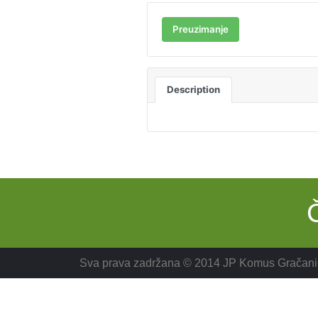
Preuzimanje
Description
Sva prava zadržana © 2014 JP Komus Gračani