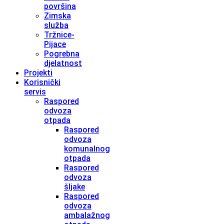
površina
Zimska
služba
Tržnice-
Pijace
Pogrebna
djelatnost
Projekti
Korisnički
servis
Raspored
odvoza
otpada
Raspored
odvoza
komunalnog
otpada
Raspored
odvoza
šljake
Raspored
odvoza
ambalažnog