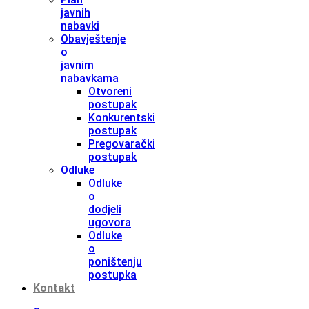
javnih
nabavki
Obavještenje
o
javnim
nabavkama
Otvoreni
postupak
Konkurentski
postupak
Pregovarački
postupak
Odluke
Odluke
o
dodjeli
ugovora
Odluke
o
poništenju
postupka
Kontakt