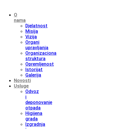
O
nama
Djelatnost
Misija
Vizija
Organi
upravljanja
Organizaciona
struktura
Opremljenost
Istorijat
Galerija
Novosti
Usluge
Odvoz
i
deponovanje
otpada
Higijena
grada
Izgradnja