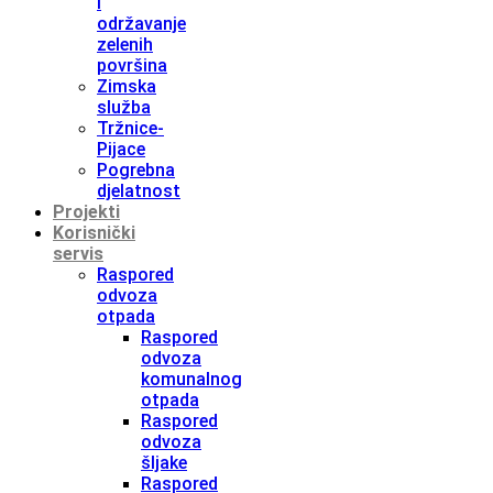
i
održavanje
zelenih
površina
Zimska
služba
Tržnice-
Pijace
Pogrebna
djelatnost
Projekti
Korisnički
servis
Raspored
odvoza
otpada
Raspored
odvoza
komunalnog
otpada
Raspored
odvoza
šljake
Raspored