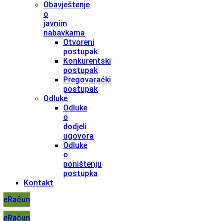
Obavještenje
o
javnim
nabavkama
Otvoreni
postupak
Konkurentski
postupak
Pregovarački
postupak
Odluke
Odluke
o
dodjeli
ugovora
Odluke
o
poništenju
postupka
Kontakt
eRačun
eRačun