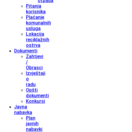
otpada
Pitanja
korisnika
Plaćanje
komunalnih
usluga
Lokacija
reciklažnih
ostrva
Dokumenti
Zahtjevi
/
Obrasci
Izvještaji
o
radu
Opšti
dokumenti
Konkursi
Javna
nabavka
Plan
javnih
nabavki