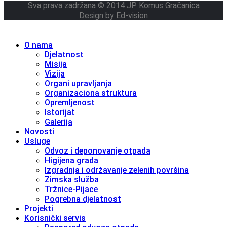
Sva prava zadržana © 2014 JP Komus Gračanica
Design by
Ed-vision
O nama
Djelatnost
Misija
Vizija
Organi upravljanja
Organizaciona struktura
Opremljenost
Istorijat
Galerija
Novosti
Usluge
Odvoz i deponovanje otpada
Higijena grada
Izgradnja i održavanje zelenih površina
Zimska služba
Tržnice-Pijace
Pogrebna djelatnost
Projekti
Korisnički servis