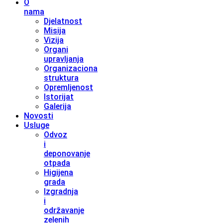
O
nama
Djelatnost
Misija
Vizija
Organi
upravljanja
Organizaciona
struktura
Opremljenost
Istorijat
Galerija
Novosti
Usluge
Odvoz
i
deponovanje
otpada
Higijena
grada
Izgradnja
i
održavanje
zelenih