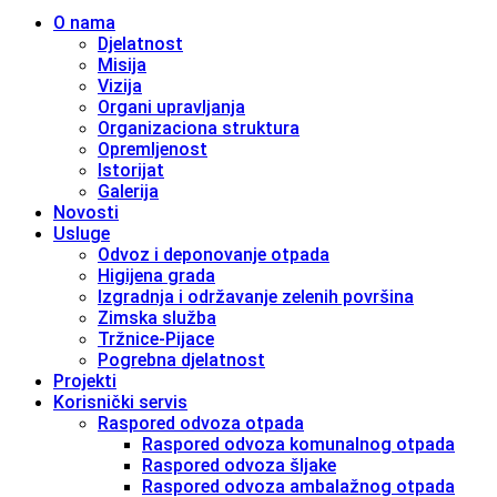
O nama
Djelatnost
Misija
Vizija
Organi upravljanja
Organizaciona struktura
Opremljenost
Istorijat
Galerija
Novosti
Usluge
Odvoz i deponovanje otpada
Higijena grada
Izgradnja i održavanje zelenih površina
Zimska služba
Tržnice-Pijace
Pogrebna djelatnost
Projekti
Korisnički servis
Raspored odvoza otpada
Raspored odvoza komunalnog otpada
Raspored odvoza šljake
Raspored odvoza ambalažnog otpada