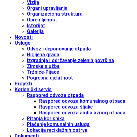
Vizija
Organi upravljanja
Organizaciona struktura
Opremljenost
Istorijat
Galerija
Novosti
Usluge
Odvoz i deponovanje otpada
Higijena grada
Izgradnja i održavanje zelenih površina
Zimska služba
Tržnice-Pijace
Pogrebna djelatnost
Projekti
Korisnički servis
Raspored odvoza otpada
Raspored odvoza komunalnog otpada
Raspored odvoza šljake
Raspored odvoza ambalažnog otpada
Pitanja korisnika
Plaćanje komunalnih usluga
Lokacija reciklažnih ostrva
Dokumenti