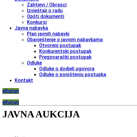
Zahtjevi / Obrasci
Izvještaji o radu
Opšti dokumenti
Konkursi
Javna nabavka
Plan javnih nabavki
Obavještenje o javnim nabavkama
Otvoreni postupak
Konkurentski postupak
Pregovarački postupak
Odluke
Odluke o dodjeli ugovora
Odluke o poništenju postupka
Kontakt
eRačun
eRačun
JAVNA AUKCIJA