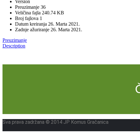
Version
Preuzimanje
36
Veličina fajla
240.74 KB
Broj fajlova
1
Datum kreiranja
26. Marta 2021.
Zadnje ažuriranje
26. Marta 2021.
Preuzimanje
Description
Sva prava zadržana © 2014 JP Komus Gračanica