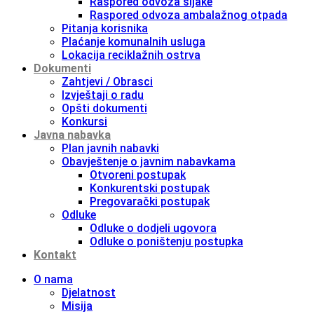
Raspored odvoza šljake
Raspored odvoza ambalažnog otpada
Pitanja korisnika
Plaćanje komunalnih usluga
Lokacija reciklažnih ostrva
Dokumenti
Zahtjevi / Obrasci
Izvještaji o radu
Opšti dokumenti
Konkursi
Javna nabavka
Plan javnih nabavki
Obavještenje o javnim nabavkama
Otvoreni postupak
Konkurentski postupak
Pregovarački postupak
Odluke
Odluke o dodjeli ugovora
Odluke o poništenju postupka
Kontakt
O nama
Djelatnost
Misija