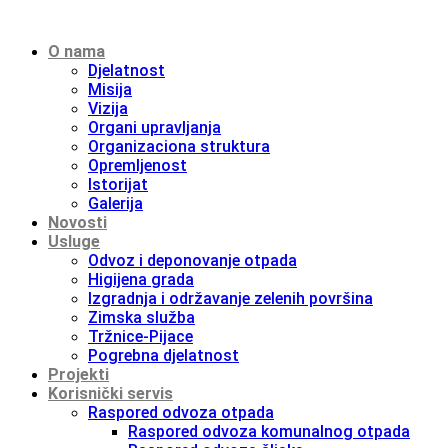
O nama
Djelatnost
Misija
Vizija
Organi upravljanja
Organizaciona struktura
Opremljenost
Istorijat
Galerija
Novosti
Usluge
Odvoz i deponovanje otpada
Higijena grada
Izgradnja i održavanje zelenih površina
Zimska služba
Tržnice-Pijace
Pogrebna djelatnost
Projekti
Korisnički servis
Raspored odvoza otpada
Raspored odvoza komunalnog otpada