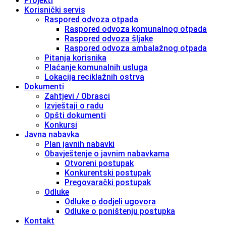
Projekti
Korisnički servis
Raspored odvoza otpada
Raspored odvoza komunalnog otpada
Raspored odvoza šljake
Raspored odvoza ambalažnog otpada
Pitanja korisnika
Plaćanje komunalnih usluga
Lokacija reciklažnih ostrva
Dokumenti
Zahtjevi / Obrasci
Izvještaji o radu
Opšti dokumenti
Konkursi
Javna nabavka
Plan javnih nabavki
Obavještenje o javnim nabavkama
Otvoreni postupak
Konkurentski postupak
Pregovarački postupak
Odluke
Odluke o dodjeli ugovora
Odluke o poništenju postupka
Kontakt