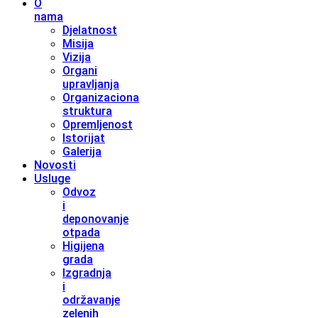
O
nama
Djelatnost
Misija
Vizija
Organi
upravljanja
Organizaciona
struktura
Opremljenost
Istorijat
Galerija
Novosti
Usluge
Odvoz
i
deponovanje
otpada
Higijena
grada
Izgradnja
i
održavanje
zelenih