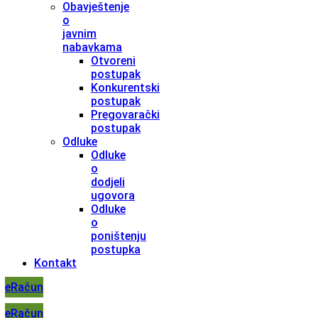
Obavještenje
o
javnim
nabavkama
Otvoreni
postupak
Konkurentski
postupak
Pregovarački
postupak
Odluke
Odluke
o
dodjeli
ugovora
Odluke
o
poništenju
postupka
Kontakt
eRačun
eRačun