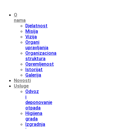
O
nama
Djelatnost
Misija
Vizija
Organi
upravljanja
Organizaciona
struktura
Opremljenost
Istorijat
Galerija
Novosti
Usluge
Odvoz
i
deponovanje
otpada
Higijena
grada
Izgradnja