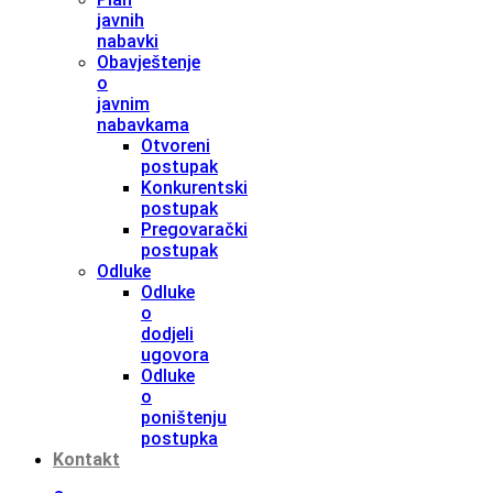
javnih
nabavki
Obavještenje
o
javnim
nabavkama
Otvoreni
postupak
Konkurentski
postupak
Pregovarački
postupak
Odluke
Odluke
o
dodjeli
ugovora
Odluke
o
poništenju
postupka
Kontakt