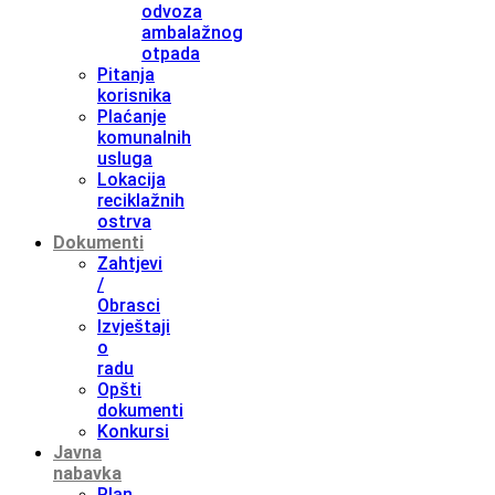
odvoza
ambalažnog
otpada
Pitanja
korisnika
Plaćanje
komunalnih
usluga
Lokacija
reciklažnih
ostrva
Dokumenti
Zahtjevi
/
Obrasci
Izvještaji
o
radu
Opšti
dokumenti
Konkursi
Javna
nabavka
Plan