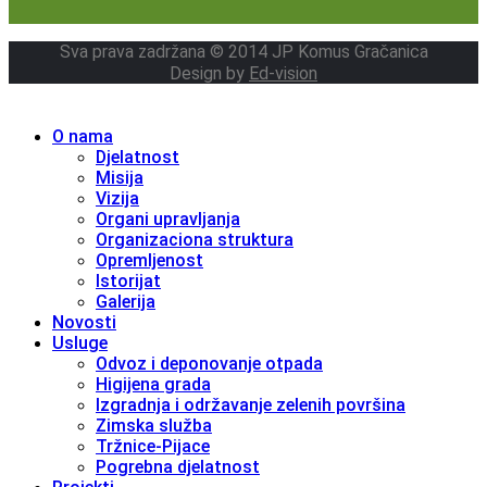
Sva prava zadržana © 2014 JP Komus Gračanica
Design by
Ed-vision
O nama
Djelatnost
Misija
Vizija
Organi upravljanja
Organizaciona struktura
Opremljenost
Istorijat
Galerija
Novosti
Usluge
Odvoz i deponovanje otpada
Higijena grada
Izgradnja i održavanje zelenih površina
Zimska služba
Tržnice-Pijace
Pogrebna djelatnost