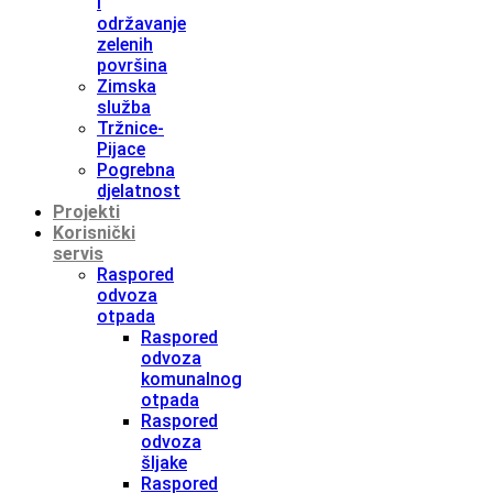
i
održavanje
zelenih
površina
Zimska
služba
Tržnice-
Pijace
Pogrebna
djelatnost
Projekti
Korisnički
servis
Raspored
odvoza
otpada
Raspored
odvoza
komunalnog
otpada
Raspored
odvoza
šljake
Raspored