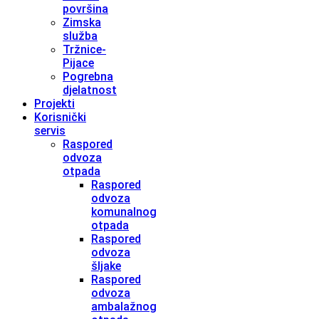
površina
Zimska
služba
Tržnice-
Pijace
Pogrebna
djelatnost
Projekti
Korisnički
servis
Raspored
odvoza
otpada
Raspored
odvoza
komunalnog
otpada
Raspored
odvoza
šljake
Raspored
odvoza
ambalažnog