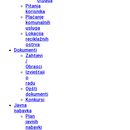
otpada
Pitanja
korisnika
Plaćanje
komunalnih
usluga
Lokacija
reciklažnih
ostrva
Dokumenti
Zahtjevi
/
Obrasci
Izvještaji
o
radu
Opšti
dokumenti
Konkursi
Javna
nabavka
Plan
javnih
nabavki