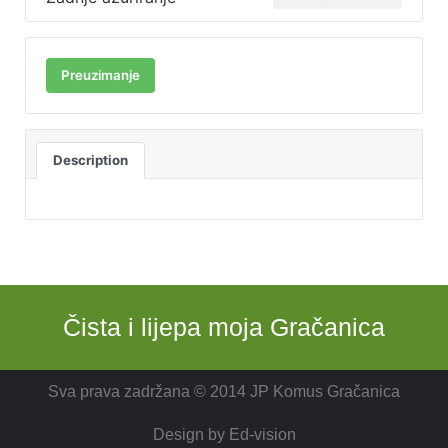
Preuzimanje
Description
Čista i lijepa moja Gračanica
Sva prava zadržana © 2014 JP Komus Gračanica
Design by
Ed-vision