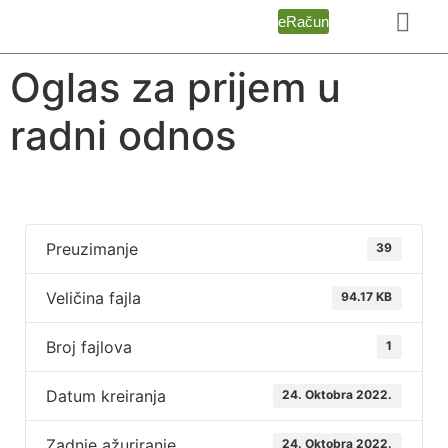
eRačun
Oglas za prijem u
radni odnos
Preuzimanje
39
Veličina fajla
94.17 KB
Broj fajlova
1
Datum kreiranja
24. Oktobra 2022.
Zadnje ažuriranje
24. Oktobra 2022.