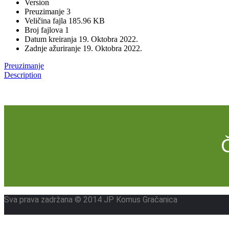
Version
Preuzimanje
3
Veličina fajla
185.96 KB
Broj fajlova
1
Datum kreiranja
19. Oktobra 2022.
Zadnje ažuriranje
19. Oktobra 2022.
Preuzimanje
Description
Sva prava zadržana © 2014 JP Komus Gračanica