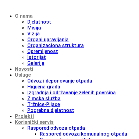
O nama
Djelatnost
Misija
Vizija
Organi upravljanja
Organizaciona struktura
Opremljenost
Istorijat
Galerija
Novosti
Usluge
Odvoz i deponovanje otpada
Higijena grada
Izgradnja i održavanje zelenih površina
Zimska služba
Tržnice-Pijace
Pogrebna djelatnost
Projekti
Korisnički servis
Raspored odvoza otpada
Raspored odvoza komunalnog otpada