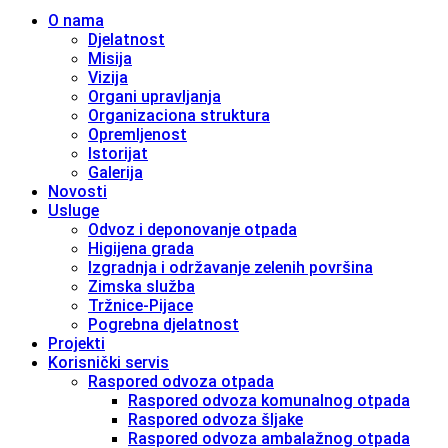
O nama
Djelatnost
Misija
Vizija
Organi upravljanja
Organizaciona struktura
Opremljenost
Istorijat
Galerija
Novosti
Usluge
Odvoz i deponovanje otpada
Higijena grada
Izgradnja i održavanje zelenih površina
Zimska služba
Tržnice-Pijace
Pogrebna djelatnost
Projekti
Korisnički servis
Raspored odvoza otpada
Raspored odvoza komunalnog otpada
Raspored odvoza šljake
Raspored odvoza ambalažnog otpada