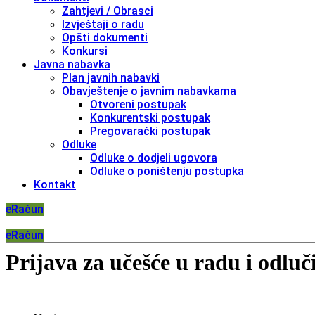
Zahtjevi / Obrasci
Izvještaji o radu
Opšti dokumenti
Konkursi
Javna nabavka
Plan javnih nabavki
Obavještenje o javnim nabavkama
Otvoreni postupak
Konkurentski postupak
Pregovarački postupak
Odluke
Odluke o dodjeli ugovora
Odluke o poništenju postupka
Kontakt
eRačun
eRačun
Prijava za učešće u radu i odlu