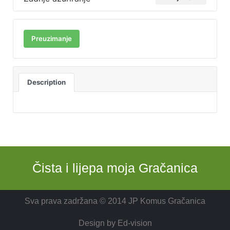
Preuzimanje
Description
Čista i lijepa moja Gračanica
Sva prava zadržana © 2014 JP Komus Gračanica
Design by
Ed-vision