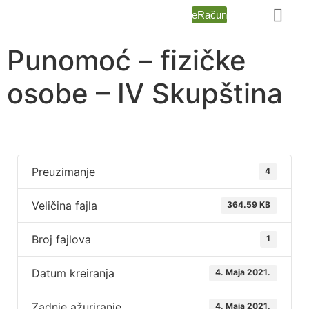
eRačun
Punomoć – fizičke
osobe – IV Skupština
Preuzimanje
4
Veličina fajla
364.59 KB
Broj fajlova
1
Datum kreiranja
4. Maja 2021.
Zadnje ažuriranje
4. Maja 2021.