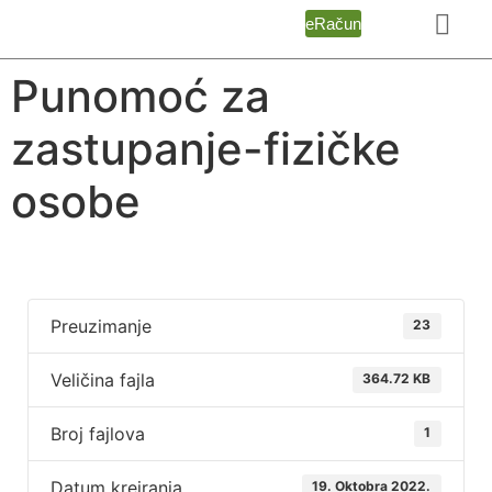
eRačun
Punomoć za
zastupanje-fizičke
osobe
Preuzimanje
23
Veličina fajla
364.72 KB
Broj fajlova
1
Datum kreiranja
19. Oktobra 2022.