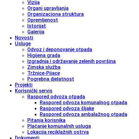
Vizija
Organi upravljanja
Organizaciona struktura
Opremljenost
Istorijat
Galerija
Novosti
Usluge
Odvoz i deponovanje otpada
Higijena grada
Izgradnja i održavanje zelenih površina
Zimska služba
Tržnice-Pijace
Pogrebna djelatnost
Projekti
Korisnički servis
Raspored odvoza otpada
Raspored odvoza komunalnog otpada
Raspored odvoza šljake
Raspored odvoza ambalažnog otpada
Pitanja korisnika
Plaćanje komunalnih usluga
Lokacija reciklažnih ostrva
Dokumenti