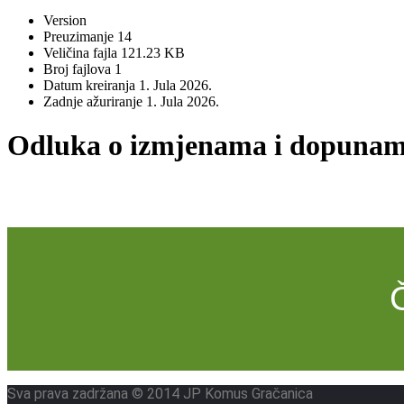
Version
Preuzimanje
14
Veličina fajla
121.23 KB
Broj fajlova
1
Datum kreiranja
1. Jula 2026.
Zadnje ažuriranje
1. Jula 2026.
Odluka o izmjenama i dopunama
Sva prava zadržana © 2014 JP Komus Gračanica