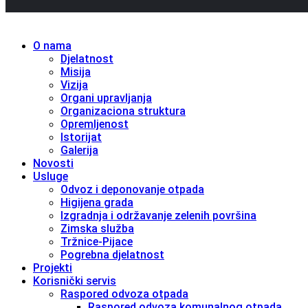
O nama
Djelatnost
Misija
Vizija
Organi upravljanja
Organizaciona struktura
Opremljenost
Istorijat
Galerija
Novosti
Usluge
Odvoz i deponovanje otpada
Higijena grada
Izgradnja i održavanje zelenih površina
Zimska služba
Tržnice-Pijace
Pogrebna djelatnost
Projekti
Korisnički servis
Raspored odvoza otpada
Raspored odvoza komunalnog otpada