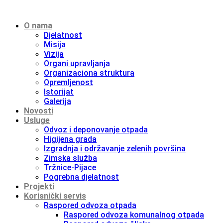
O nama
Djelatnost
Misija
Vizija
Organi upravljanja
Organizaciona struktura
Opremljenost
Istorijat
Galerija
Novosti
Usluge
Odvoz i deponovanje otpada
Higijena grada
Izgradnja i održavanje zelenih površina
Zimska služba
Tržnice-Pijace
Pogrebna djelatnost
Projekti
Korisnički servis
Raspored odvoza otpada
Raspored odvoza komunalnog otpada