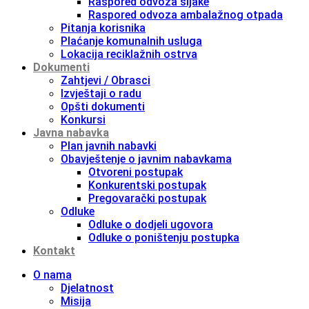
Raspored odvoza šljake
Raspored odvoza ambalažnog otpada
Pitanja korisnika
Plaćanje komunalnih usluga
Lokacija reciklažnih ostrva
Dokumenti
Zahtjevi / Obrasci
Izvještaji o radu
Opšti dokumenti
Konkursi
Javna nabavka
Plan javnih nabavki
Obavještenje o javnim nabavkama
Otvoreni postupak
Konkurentski postupak
Pregovarački postupak
Odluke
Odluke o dodjeli ugovora
Odluke o poništenju postupka
Kontakt
O nama
Djelatnost
Misija