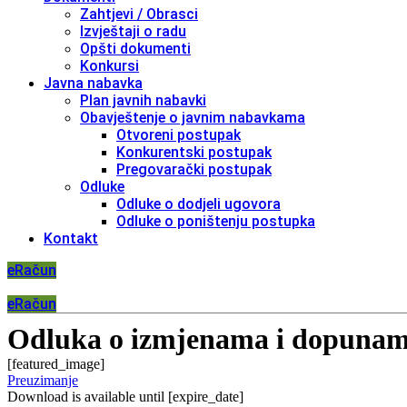
Zahtjevi / Obrasci
Izvještaji o radu
Opšti dokumenti
Konkursi
Javna nabavka
Plan javnih nabavki
Obavještenje o javnim nabavkama
Otvoreni postupak
Konkurentski postupak
Pregovarački postupak
Odluke
Odluke o dodjeli ugovora
Odluke o poništenju postupka
Kontakt
eRačun
eRačun
Odluka o izmjenama i dopunama
[featured_image]
Preuzimanje
Download is available until [expire_date]