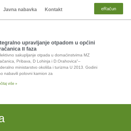
eRačun
Javna nabavka
Kontakt
ntegralno upravljanje otpadom u općini
ačanica II faza
lektivno sakupljanje otpada u domaćinstvima MZ
ačanica, Pribava, D Lohinja i D.Orahovica“–
deralno ministarstvo okoliša i turizma U 2013. Godini
o nabavili polovni kamion za
čitaj više »
a