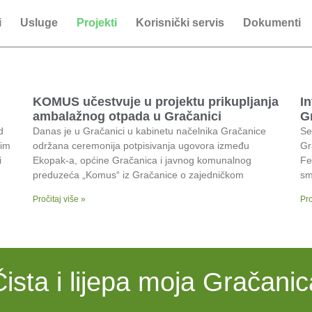
i
Usluge
Projekti
Korisnički servis
Dokumenti
KOMUS učestvuje u projektu prikupljanja
I
ambalažnog otpada u Gračanici
Gr
d
Danas je u Gračanici u kabinetu načelnika Gračanice
Se
vim
održana ceremonija potpisivanja ugovora između
Gr
i
Ekopak-a, općine Gračanica i javnog komunalnog
Fe
preduzeća „Komus“ iz Gračanice o zajedničkom
sm
Pročitaj više »
Pro
Čista i lijepa moja Gračanic