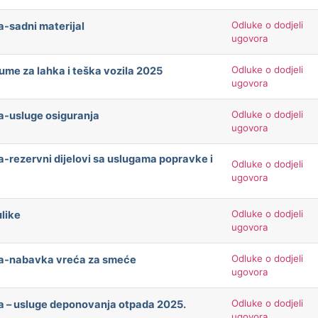
Odluke o dodjeli
a-sadni materijal
ugovora
Odluke o dodjeli
me za lahka i teška vozila 2025
ugovora
Odluke o dodjeli
a-usluge osiguranja
ugovora
a-rezervni dijelovi sa uslugama popravke i
Odluke o dodjeli
ugovora
Odluke o dodjeli
like
ugovora
Odluke o dodjeli
ača-nabavka vreća za smeće
ugovora
Odluke o dodjeli
ča – usluge deponovanja otpada 2025.
ugovora