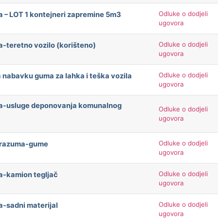
Odluke o dodjeli
a – LOT 1 kontejneri zapremine 5m3
ugovora
Odluke o dodjeli
a-teretno vozilo (korišteno)
ugovora
Odluke o dodjeli
 nabavku guma za lahka i teška vozila
ugovora
ača-usluge deponovanja komunalnog
Odluke o dodjeli
ugovora
Odluke o dodjeli
porazuma-gume
ugovora
Odluke o dodjeli
a-kamion tegljač
ugovora
Odluke o dodjeli
a-sadni materijal
ugovora