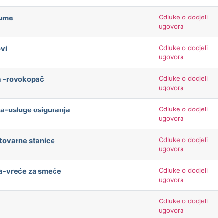
Odluke o dodjeli
gume
ugovora
Odluke o dodjeli
ovi
ugovora
Odluke o dodjeli
na -rovokopač
ugovora
Odluke o dodjeli
ča-usluge osiguranja
ugovora
Odluke o dodjeli
etovarne stanice
ugovora
Odluke o dodjeli
ča-vreće za smeće
ugovora
Odluke o dodjeli
ugovora