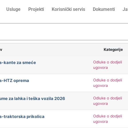
Usluge
Projekti
Korisnički servis
Dokumenti
Ja
iv
Kategorije
Odluke o dodjeli
ča-kante za smeće
ugovora
Odluke o dodjeli
ača-HTZ oprema
ugovora
Odluke o dodjeli
me za lahka i teška vozila 2026
ugovora
Odluke o dodjeli
a-traktorska prikolica
ugovora