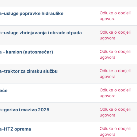
Odluke o dodjeli
a-usluge popravke hidraulike
ugovora
Odluke o dodjeli
a-usluge zbrinjavanja i obrade otpada
ugovora
Odluke o dodjeli
ča – kamion (autosmećar)
ugovora
Odluke o dodjeli
a-traktor za zimsku službu
ugovora
Odluke o dodjeli
meće
ugovora
Odluke o dodjeli
a-gorivo i mazivo 2025
ugovora
Odluke o dodjeli
ača-HTZ oprema
ugovora