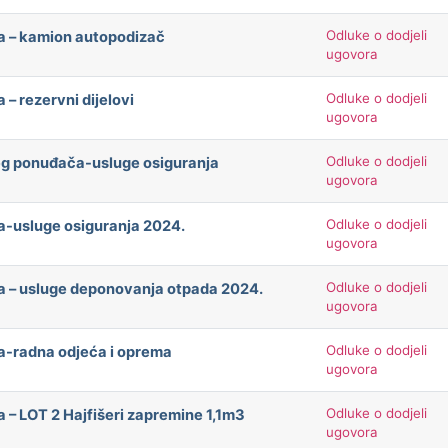
Odluke o dodjeli
ča – kamion autopodizač
ugovora
Odluke o dodjeli
– rezervni dijelovi
ugovora
Odluke o dodjeli
eg ponuđača-usluge osiguranja
ugovora
Odluke o dodjeli
a-usluge osiguranja 2024.
ugovora
Odluke o dodjeli
ča – usluge deponovanja otpada 2024.
ugovora
Odluke o dodjeli
ča-radna odjeća i oprema
ugovora
Odluke o dodjeli
 – LOT 2 Hajfišeri zapremine 1,1m3
ugovora