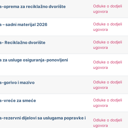
Odluke o dodjeli
a-oprema za reciklažno dvorište
ugovora
Odluke o dodjeli
 – sadni materijal 2026
ugovora
Odluke o dodjeli
a- Reciklažno dvorište
ugovora
a za usluge osiguranja-ponovljeni
Odluke o dodjeli
ugovora
Odluke o dodjeli
a-gorivo i mazivo
ugovora
Odluke o dodjeli
ča-vreće za smeće
ugovora
a-rezervni dijelovi sa uslugama popravke i
Odluke o dodjeli
ugovora