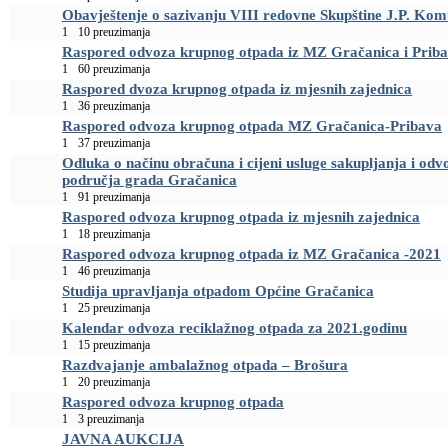
Obavještenje o sazivanju VIII redovne Skupštine J.P. Kom
1
10 preuzimanja
Raspored odvoza krupnog otpada iz MZ Gračanica i Priba
1
60 preuzimanja
Raspored dvoza krupnog otpada iz mjesnih zajednica
1
36 preuzimanja
Raspored odvoza krupnog otpada MZ Gračanica-Pribava
1
37 preuzimanja
Odluka o načinu obračuna i cijeni usluge sakupljanja i o
područja grada Gračanica
1
91 preuzimanja
Raspored odvoza krupnog otpada iz mjesnih zajednica
1
18 preuzimanja
Raspored odvoza krupnog otpada iz MZ Gračanica -2021
1
46 preuzimanja
Studija upravljanja otpadom Općine Gračanica
1
25 preuzimanja
Kalendar odvoza reciklažnog otpada za 2021.godinu
1
15 preuzimanja
Razdvajanje ambalažnog otpada – Brošura
1
20 preuzimanja
Raspored odvoza krupnog otpada
1
3 preuzimanja
JAVNA AUKCIJA