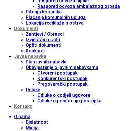
Raspored odvoza šljake
Raspored odvoza ambalažnog otpada
Pitanja korisnika
Plaćanje komunalnih usluga
Lokacija reciklažnih ostrva
Dokumenti
Zahtjevi / Obrasci
Izvještaji o radu
Opšti dokumenti
Konkursi
Javna nabavka
Plan javnih nabavki
Obavještenje o javnim nabavkama
Otvoreni postupak
Konkurentski postupak
Pregovarački postupak
Odluke
Odluke o dodjeli ugovora
Odluke o poništenju postupka
Kontakt
O nama
Djelatnost
Misija