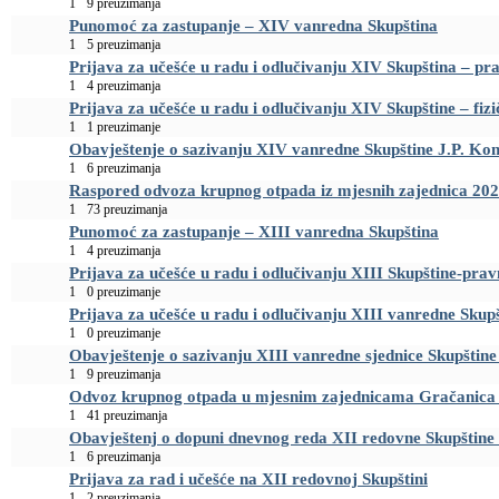
1
9 preuzimanja
Punomoć za zastupanje – XIV vanredna Skupština
1
5 preuzimanja
Prijava za učešće u radu i odlučivanju XIV Skupština – pra
1
4 preuzimanja
Prijava za učešće u radu i odlučivanju XIV Skupštine – fizi
1
1 preuzimanje
Obavještenje o sazivanju XIV vanredne Skupštine J.P. Ko
1
6 preuzimanja
Raspored odvoza krupnog otpada iz mjesnih zajednica 20
1
73 preuzimanja
Punomoć za zastupanje – XIII vanredna Skupština
1
4 preuzimanja
Prijava za učešće u radu i odlučivanju XIII Skupštine-pra
1
0 preuzimanje
Prijava za učešće u radu i odlučivanju XIII vanredne Skupšt
1
0 preuzimanje
Obavještenje o sazivanju XIII vanredne sjednice Skupštin
1
9 preuzimanja
Odvoz krupnog otpada u mjesnim zajednicama Gračanica 
1
41 preuzimanja
Obavještenj o dopuni dnevnog reda XII redovne Skupštine
1
6 preuzimanja
Prijava za rad i učešće na XII redovnoj Skupštini
1
2 preuzimanja