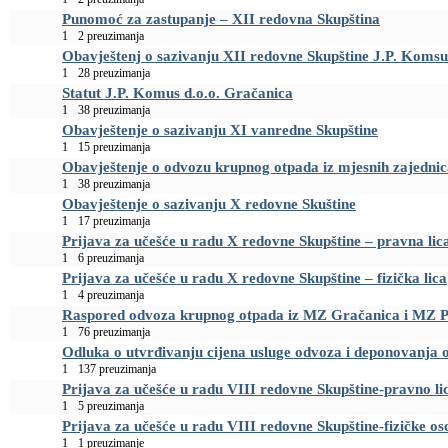
Punomoć za zastupanje – XII redovna Skupština
1
2 preuzimanja
Obavještenj o sazivanju XII redovne Skupštine J.P. Komsu
1
28 preuzimanja
Statut J.P. Komus d.o.o. Gračanica
1
38 preuzimanja
Obavještenje o sazivanju XI vanredne Skupštine
1
15 preuzimanja
Obavještenje o odvozu krupnog otpada iz mjesnih zajedni
1
38 preuzimanja
Obavještenje o sazivanju X redovne Skuštine
1
17 preuzimanja
Prijava za učešće u radu X redovne Skupštine – pravna lic
1
6 preuzimanja
Prijava za učešće u radu X redovne Skupštine – fizička lica
1
4 preuzimanja
Raspored odvoza krupnog otpada iz MZ Gračanica i MZ 
1
76 preuzimanja
Odluka o utvrđivanju cijena usluge odvoza i deponovanja 
1
137 preuzimanja
Prijava za učešće u radu VIII redovne Skupštine-pravno li
1
5 preuzimanja
Prijava za učešće u radu VIII redovne Skupštine-fizičke os
1
1 preuzimanje