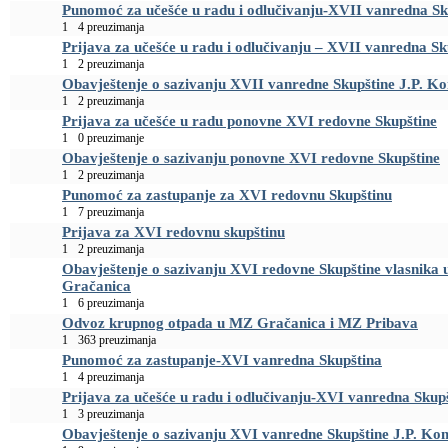
Punomoć za učešće u radu i odlučivanju-XVII vanredna Sk
1
4 preuzimanja
Prijava za učešće u radu i odlučivanju – XVII vanredna Sk
1
2 preuzimanja
Obavještenje o sazivanju XVII vanredne Skupštine J.P. K
1
2 preuzimanja
Prijava za učešće u radu ponovne XVI redovne Skupštine
1
0 preuzimanje
Obavještenje o sazivanju ponovne XVI redovne Skupštine
1
2 preuzimanja
Punomoć za zastupanje za XVI redovnu Skupštinu
1
7 preuzimanja
Prijava za XVI redovnu skupštinu
1
2 preuzimanja
Obavještenje o sazivanju XVI redovne Skupštine vlasnika u
Gračanica
1
6 preuzimanja
Odvoz krupnog otpada u MZ Gračanica i MZ Pribava
1
363 preuzimanja
Punomoć za zastupanje-XVI vanredna Skupština
1
4 preuzimanja
Prijava za učešće u radu i odlučivanju-XVI vanredna Skup
1
3 preuzimanja
Obavještenje o sazivanju XVI vanredne Skupštine J.P. Ko