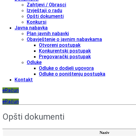
Zahtjevi / Obrasci
Izvještaji o radu
Opšti dokumenti
Konkursi
Javna nabavka
Plan javnih nabavki
Obavještenje o javnim nabavkama
Otvoreni postupak
Konkurentski postupak
Pregovarački postupak
Odluke
Odluke o dodjeli ugovora
Odluke o poništenju postupka
Kontakt
eRačun
eRačun
Opšti dokumenti
Naziv