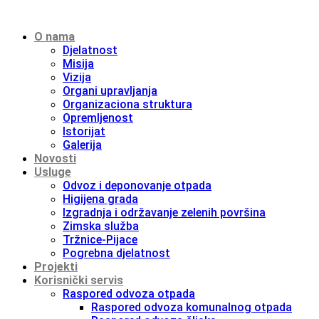
O nama
Djelatnost
Misija
Vizija
Organi upravljanja
Organizaciona struktura
Opremljenost
Istorijat
Galerija
Novosti
Usluge
Odvoz i deponovanje otpada
Higijena grada
Izgradnja i održavanje zelenih površina
Zimska služba
Tržnice-Pijace
Pogrebna djelatnost
Projekti
Korisnički servis
Raspored odvoza otpada
Raspored odvoza komunalnog otpada