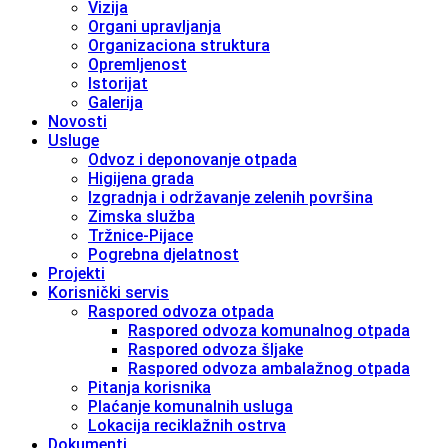
Vizija
Organi upravljanja
Organizaciona struktura
Opremljenost
Istorijat
Galerija
Novosti
Usluge
Odvoz i deponovanje otpada
Higijena grada
Izgradnja i održavanje zelenih površina
Zimska služba
Tržnice-Pijace
Pogrebna djelatnost
Projekti
Korisnički servis
Raspored odvoza otpada
Raspored odvoza komunalnog otpada
Raspored odvoza šljake
Raspored odvoza ambalažnog otpada
Pitanja korisnika
Plaćanje komunalnih usluga
Lokacija reciklažnih ostrva
Dokumenti