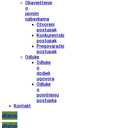
Obavještenje
o
javnim
nabavkama
Otvoreni
postupak
Konkurentski
postupak
Pregovarački
postupak
Odluke
Odluke
o
dodjeli
ugovora
Odluke
o
poništenju
postupka
Kontakt
eRačun
eRačun