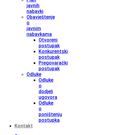
javnih
nabavki
Obavještenje
o
javnim
nabavkama
Otvoreni
postupak
Konkurentski
postupak
Pregovarački
postupak
Odluke
Odluke
o
dodjeli
ugovora
Odluke
o
poništenju
postupka
Kontakt