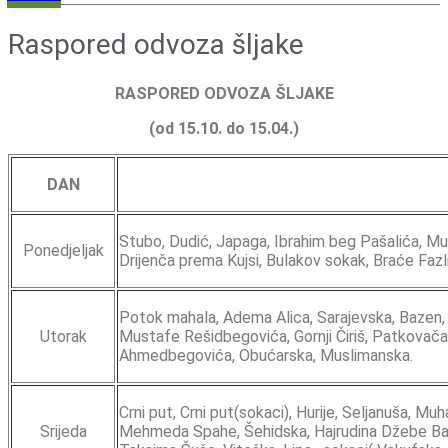
Raspored odvoza šljake
RASPORED ODVOZA ŠLJAKE
(od 15.10. do 15.04.)
DAN
Stubo, Dudić, Japaga, Ibrahim beg Pašalića, Mu
Ponedjeljak
Drijenča prema Kujsi, Bulakov sokak, Braće Fazlić
Potok mahala, Adema Alica, Sarajevska, Bazen
Utorak
Mustafe Rešidbegovića, Gornji Čiriš, Patkovač
Ahmedbegovića, Obućarska, Muslimanska.
Crni put, Crni put(sokaci), Hurije, Seljanuša, M
Srijeda
Mehmeda Spahe, Šehidska, Hajrudina Džebe Bajba