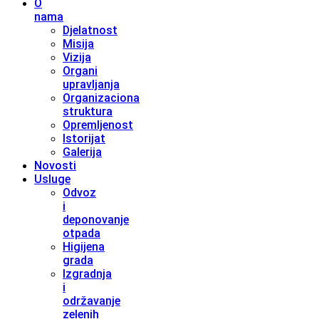
O
nama
Djelatnost
Misija
Vizija
Organi
upravljanja
Organizaciona
struktura
Opremljenost
Istorijat
Galerija
Novosti
Usluge
Odvoz
i
deponovanje
otpada
Higijena
grada
Izgradnja
i
održavanje
zelenih