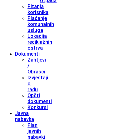
otpada
Pitanja
korisnika
Plaćanje
komunalnih
usluga
Lokacija
reciklažnih
ostrva
Dokumenti
Zahtjevi
/
Obrasci
Izvještaji
o
radu
Opšti
dokumenti
Konkursi
Javna
nabavka
Plan
javnih
nabavki