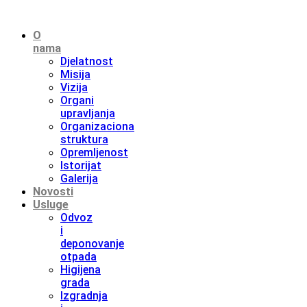
O
nama
Djelatnost
Misija
Vizija
Organi
upravljanja
Organizaciona
struktura
Opremljenost
Istorijat
Galerija
Novosti
Usluge
Odvoz
i
deponovanje
otpada
Higijena
grada
Izgradnja