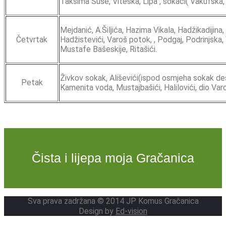
Taksima Šuše, Viteška, Lipa , sokaci( Vakufska
Mejdanić, A.Šiljića, Hazima Vikala, Hadžikadijina
Četvrtak
Hadžistevići, Varoš potok, , Podgaj, Podrinjska,
Mustafe Bašeskije, Ritašići.
Živkov sokak, Ališevići(ispod osmjeha sokak desn
Petak
Kamenita voda, Mustajbašići, Halilovići, dio Var
Čista i lijepa moja Gračanica
Sva prava zadržana © 2014 JP Komus Gračanica
Design by
Ed-vision