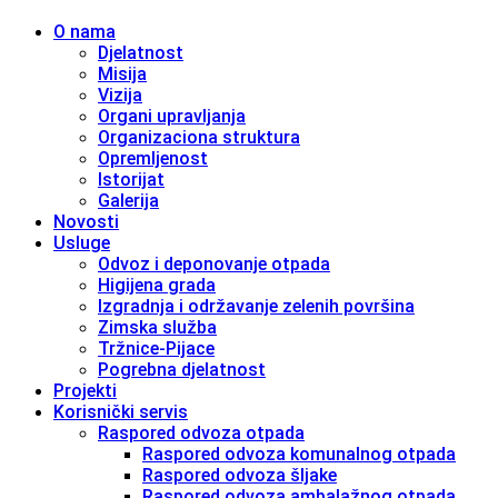
O nama
Djelatnost
Misija
Vizija
Organi upravljanja
Organizaciona struktura
Opremljenost
Istorijat
Galerija
Novosti
Usluge
Odvoz i deponovanje otpada
Higijena grada
Izgradnja i održavanje zelenih površina
Zimska služba
Tržnice-Pijace
Pogrebna djelatnost
Projekti
Korisnički servis
Raspored odvoza otpada
Raspored odvoza komunalnog otpada
Raspored odvoza šljake
Raspored odvoza ambalažnog otpada