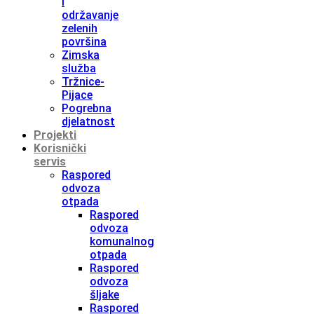
i
održavanje
zelenih
površina
Zimska
služba
Tržnice-
Pijace
Pogrebna
djelatnost
Projekti
Korisnički
servis
Raspored
odvoza
otpada
Raspored
odvoza
komunalnog
otpada
Raspored
odvoza
šljake
Raspored