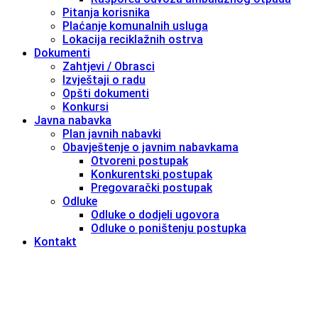
Pitanja korisnika
Plaćanje komunalnih usluga
Lokacija reciklažnih ostrva
Dokumenti
Zahtjevi / Obrasci
Izvještaji o radu
Opšti dokumenti
Konkursi
Javna nabavka
Plan javnih nabavki
Obavještenje o javnim nabavkama
Otvoreni postupak
Konkurentski postupak
Pregovarački postupak
Odluke
Odluke o dodjeli ugovora
Odluke o poništenju postupka
Kontakt