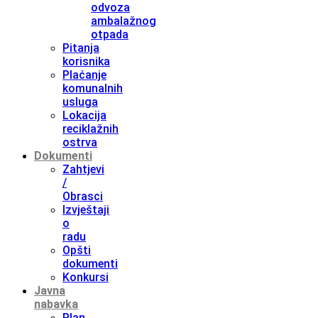
odvoza
ambalažnog
otpada
Pitanja
korisnika
Plaćanje
komunalnih
usluga
Lokacija
reciklažnih
ostrva
Dokumenti
Zahtjevi
/
Obrasci
Izvještaji
o
radu
Opšti
dokumenti
Konkursi
Javna
nabavka
Plan