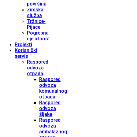
površina
Zimska
služba
Tržnice-
Pijace
Pogrebna
djelatnost
Projekti
Korisnički
servis
Raspored
odvoza
otpada
Raspored
odvoza
komunalnog
otpada
Raspored
odvoza
šljake
Raspored
odvoza
ambalažnog