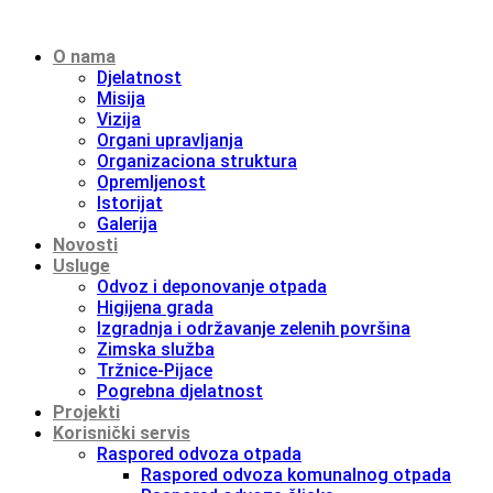
O nama
Djelatnost
Misija
Vizija
Organi upravljanja
Organizaciona struktura
Opremljenost
Istorijat
Galerija
Novosti
Usluge
Odvoz i deponovanje otpada
Higijena grada
Izgradnja i održavanje zelenih površina
Zimska služba
Tržnice-Pijace
Pogrebna djelatnost
Projekti
Korisnički servis
Raspored odvoza otpada
Raspored odvoza komunalnog otpada