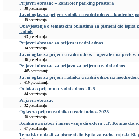
Prijavni obrazac – kontrolor parking prostora
1
38 preuzimanja
Javni oglas za prijem radnika u radni odnos – kontrolor p
1
49 preuzimanja
Obavještenje o tematskim oblastima za pismeni dio ispita 
radnik
1
63 preuzimanja
Prijavni obrazac za prijem u radni odnos
1
34 preuzimanja
Javni oglas za prijem u radni odnos – operater na pretovar
1
46 preuzimanja
Prijavni obrazac za prijavu za prijem u radni odnos
1
465 preuzimanja
Javni oglas za prijem radnika u radni odnos na neodređen
1
610 preuzimanja
Odluka o prijemu u radni odnos 2025
1
84 preuzimanja
Prijavni obrazac
1
32 preuzimanja
Oglas za prijem radnika u radni odnos 2025
1
50 preuzimanja
Konkurs za izbor i imenovanje direktora J.P. Komus d.o.o
1
67 preuzimanja
Tematske oblasti za pismeni dio ispita za radna mjesta Bla