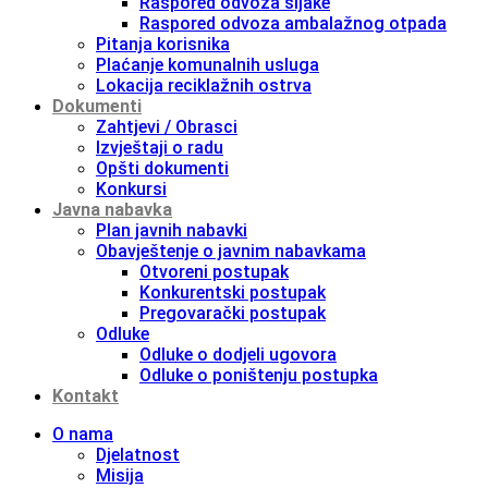
Raspored odvoza šljake
Raspored odvoza ambalažnog otpada
Pitanja korisnika
Plaćanje komunalnih usluga
Lokacija reciklažnih ostrva
Dokumenti
Zahtjevi / Obrasci
Izvještaji o radu
Opšti dokumenti
Konkursi
Javna nabavka
Plan javnih nabavki
Obavještenje o javnim nabavkama
Otvoreni postupak
Konkurentski postupak
Pregovarački postupak
Odluke
Odluke o dodjeli ugovora
Odluke o poništenju postupka
Kontakt
O nama
Djelatnost
Misija