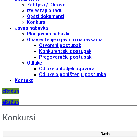
Zahtjevi / Obrasci
Izvještaji o radu
Opšti dokumenti
Konkursi
Javna nabavka
Plan javnih nabavki
Obavještenje o javnim nabavkama
Otvoreni postupak
Konkurentski postupak
Pregovarački postupak
Odluke
Odluke o dodjeli ugovora
Odluke o poništenju postupka
Kontakt
eRačun
eRačun
Konkursi
Naziv