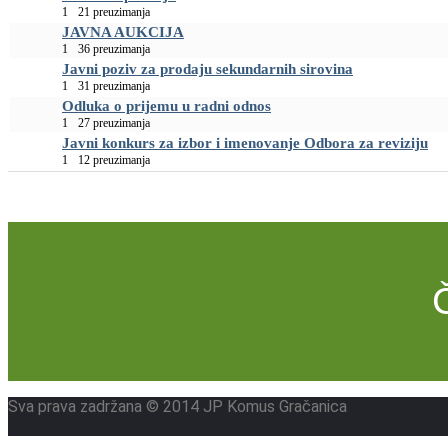
1
21 preuzimanja
JAVNA AUKCIJA
1
36 preuzimanja
Javni poziv za prodaju sekundarnih sirovina
1
31 preuzimanja
Odluka o prijemu u radni odnos
1
27 preuzimanja
Javni konkurs za izbor i imenovanje Odbora za reviziju
1
12 preuzimanja
Sva prava zadržana © 2014 JP Komus Gračanica