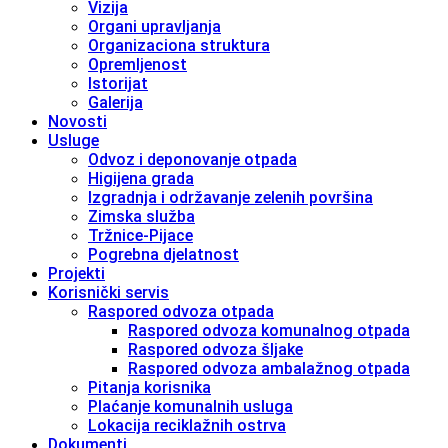
Vizija
Organi upravljanja
Organizaciona struktura
Opremljenost
Istorijat
Galerija
Novosti
Usluge
Odvoz i deponovanje otpada
Higijena grada
Izgradnja i održavanje zelenih površina
Zimska služba
Tržnice-Pijace
Pogrebna djelatnost
Projekti
Korisnički servis
Raspored odvoza otpada
Raspored odvoza komunalnog otpada
Raspored odvoza šljake
Raspored odvoza ambalažnog otpada
Pitanja korisnika
Plaćanje komunalnih usluga
Lokacija reciklažnih ostrva
Dokumenti