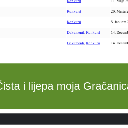
Konkursi
11. Maja 2
Konkursi
26. Marta 
Konkursi
5. Januara
Dokumenti
,
Konkursi
14. Decemb
Dokumenti
,
Konkursi
14. Decemb
Čista i lijepa moja Gračanic