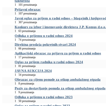
fakturista
1
101 preuzimanja
Prijavni obrazac
1
107 preuzimanja
Javni oglas za prijem u radni odnos – blagajnik i knjigovođ
1
307 preuzimanja
Konkurs za izbor i imenovanje direktora J.P. Komus d.o.o
1
63 preuzimanja
Odluka o prijemu u radni odnos 2024
1
74 preuzimanja
Direktna prodaja pokretnih stvari 2024
1
66 preuzimanja
Aplikacijski obrazac za prijavu za prijem u radni odnos
1
17 preuzimanja
Oglas za prijem radnika u radni odnos 2024
1
81 preuzimanja
JAVNA AUKCIJA 2024
1
54 preuzimanja
Obrazac za cijenu ponude za otkup ambalažnog otpada
1
8 preuzimanja
Poziv za dostavljanje ponuda za otkup ambalažnog otpada
1
9 preuzimanja
Odluka o prijemu u radni odnos 2023
1
50 preuzimanja
Oglas za prijem u radni odnos 2023.