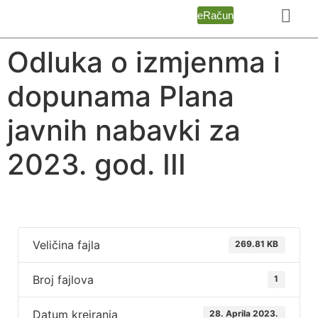
eRačun
Odluka o izmjenma i
dopunama Plana
javnih nabavki za
2023. god. III
Veličina fajla
269.81 KB
Broj fajlova
1
Datum kreiranja
28. Aprila 2023.