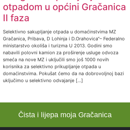
otpadom u općini Gračanica
II faza
Selektivno sakupljanje otpada u domaćinstvima MZ
Gračanica, Pribava, D Lohinja i D.Orahovica“– Federalno
ministarstvo okoliša i turizma U 2013. Godini smo
nabavili polovni kamion za proširenje usluge odvoza
smeća na nove MZ i uključili smo još 1000 novih
korisnika za selektivno prikupljanje otpada u
domaćinstvima. Pokušat ćemo da na dobrovoljnoj bazi
uključimo u selektivno odvajanje […]
Čista i lijepa moja Gračanica