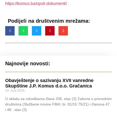
https://komus.ba/opsti-dokumenti/
.
Podijeli na društvenim mrežama:
Najnovije novosti:
Obavještenje o sazivanju XVII vanredne
Skupštine J.P. Komus d.o.o. Gračanica
23. Jula 2026.
U skladu sa odredbama člana 336. stav (3) Zakona o privrednim
društvima (Službene novine FBiH, br. 81/15 75/21) i članova 47.
i 48. stav (3)