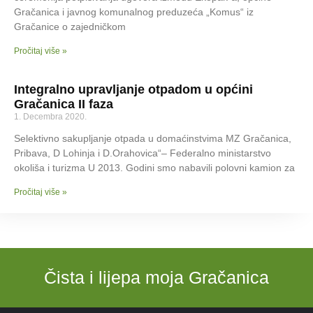
Gračanica i javnog komunalnog preduzeća „Komus“ iz
Gračanice o zajedničkom
Pročitaj više »
Integralno upravljanje otpadom u općini
Gračanica II faza
1. Decembra 2020.
Selektivno sakupljanje otpada u domaćinstvima MZ Gračanica,
Pribava, D Lohinja i D.Orahovica“– Federalno ministarstvo
okoliša i turizma U 2013. Godini smo nabavili polovni kamion za
Pročitaj više »
Čista i lijepa moja Gračanica