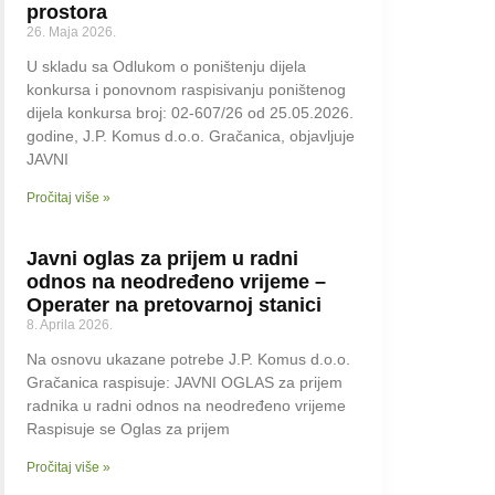
prostora
26. Maja 2026.
U skladu sa Odlukom o poništenju dijela
konkursa i ponovnom raspisivanju poništenog
dijela konkursa broj: 02-607/26 od 25.05.2026.
godine, J.P. Komus d.o.o. Gračanica, objavljuje
JAVNI
Pročitaj više »
Javni oglas za prijem u radni
odnos na neodređeno vrijeme –
Operater na pretovarnoj stanici
8. Aprila 2026.
Na osnovu ukazane potrebe J.P. Komus d.o.o.
Gračanica raspisuje: JAVNI OGLAS za prijem
radnika u radni odnos na neodređeno vrijeme
Raspisuje se Oglas za prijem
Pročitaj više »