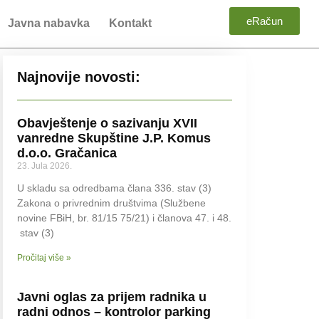
eRačun
Javna nabavka
Kontakt
Najnovije novosti:
Obavještenje o sazivanju XVII
vanredne Skupštine J.P. Komus
d.o.o. Gračanica
23. Jula 2026.
U skladu sa odredbama člana 336. stav (3)
Zakona o privrednim društvima (Službene
novine FBiH, br. 81/15 75/21) i članova 47. i 48.
stav (3)
Pročitaj više »
Javni oglas za prijem radnika u
radni odnos – kontrolor parking