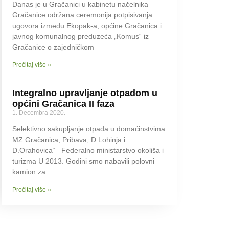
Danas je u Gračanici u kabinetu načelnika
Gračanice održana ceremonija potpisivanja
ugovora između Ekopak-a, općine Gračanica i
javnog komunalnog preduzeća „Komus“ iz
Gračanice o zajedničkom
Pročitaj više »
Integralno upravljanje otpadom u
općini Gračanica II faza
1. Decembra 2020.
Selektivno sakupljanje otpada u domaćinstvima
MZ Gračanica, Pribava, D Lohinja i
D.Orahovica“– Federalno ministarstvo okoliša i
turizma U 2013. Godini smo nabavili polovni
kamion za
Pročitaj više »