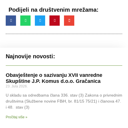
Podijeli na društvenim mrežama:
Najnovije novosti:
Obavještenje o sazivanju XVII vanredne
Skupštine J.P. Komus d.o.o. Gračanica
23. Jula 2026.
U skladu sa odredbama člana 336. stav (3) Zakona o privrednim
društvima (Službene novine FBiH, br. 81/15 75/21) i članova 47.
i 48. stav (3)
Pročitaj više »