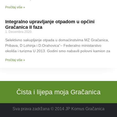
Pročitaj više »
Integralno upravljanje otpadom u općini
Gračanica II faza
1. Decembra 2020.
Selektivno sakupljanje otpada u domaćinstvima MZ Gračanica,
Pribava, D Lohinja i D.Orahovica“– Federalno ministarstvo
okoliša i turizma U 2013. Godini smo nabavili polovni kamion za
Pročitaj više »
Čista i lijepa moja Gračanica
Sva prava zadržana © 2014 JP Komus Gračanica