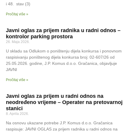
i 48. stav (3)
Pročitaj više »
Javni oglas za prijem radnika u radni odnos –
kontrolor parking prostora
26. Maja 2026.
U skladu sa Odlukom o poništenju dijela konkursa i ponovnom
raspisivanju poništenog dijela konkursa broj: 02-607/26 od
25.05.2026. godine, J.P. Komus d.o.o. Gračanica, objavljuje
JAVNI
Pročitaj više »
Javni oglas za prijem u radni odnos na
neodređeno vrijeme – Operater na pretovarnoj
stanici
8. Aprila 2026.
Na osnovu ukazane potrebe J.P. Komus d.o.o. Gračanica
raspisuje: JAVNI OGLAS za prijem radnika u radni odnos na