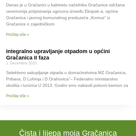
Danas je u Gračanici u kabinetu načelnika Gračanice održana
ceremonija potpisivanja ugovora između Ekopak-a, općine
Gračanica i javnog komunalnog preduzeća „Komus“ iz
Gračanice o zajedničkom
Pročitaj više »
Integralno upravljanje otpadom u općini
Gračanica II faza
1. Decembra 2020.
Selektivno sakupljanje otpada u domaćinstvima MZ Gračanica,
Pribava, D Lohinja i D.Orahovica“– Federalno ministarstvo
okoliša i turizma U 2013. Godini smo nabavili polovni kamion za
Pročitaj više »
Čista i lijepa moja Gračanica