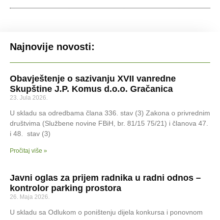
Najnovije novosti:
Obavještenje o sazivanju XVII vanredne
Skupštine J.P. Komus d.o.o. Gračanica
23. Jula 2026.
U skladu sa odredbama člana 336. stav (3) Zakona o privrednim
društvima (Službene novine FBiH, br. 81/15 75/21) i članova 47.
i 48. stav (3)
Pročitaj više »
Javni oglas za prijem radnika u radni odnos –
kontrolor parking prostora
26. Maja 2026.
U skladu sa Odlukom o poništenju dijela konkursa i ponovnom