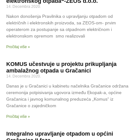
elektronskog otpada“-ZEOS d.o.o.
14. Decembra 2020.
Nakon donošenja Pravilnika o upravljanju otpadom od
električnih i elektronskih proizvoda, sa ZEOS-om- prvim
operaterom za postupanje sa otpadnom električnom i
elektronskom opremom smo realizovali
Pročitaj više »
KOMUS učestvuje u projektu prikupljanja
ambalažnog otpada u Gračanici
14. Decembra 2020.
Danas je u Gračanici u kabinetu načelnika Gračanice održana
ceremonija potpisivanja ugovora između Ekopak-a, općine
Gračanica i javnog komunalnog preduzeća „Komus“ iz
Gračanice o zajedničkom
Pročitaj više »
Integralno upravljanje otpadom u općini