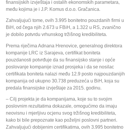
finansijskih izvještaja i ostalih ekonomskih parametara,
među kojima je i J.P. Komus d.o.o. Gračanica.
Zahvaljujući tome, ovih 3.995 bonitetno pouzdanih firmi u
BiH, od čega njih 2.673 u FBiH, a 1.322 u RS, zvanično
je dobilo potvrdu vrhunskog tržišnog kredibiliteta.
Prema riječima Adnana Hrenovice, generalnog direktora
kompanije LRC iz Sarajeva, certifikat boniteta
pouzdanosti potvrđuje da su finansijsko stanje i opće
poslovanje kompanije iznad prosjeka i da se nosilac
certifikata boniteta nalazi među 12.9 posto najpouzdanijih
kompanija od ukupno 30.738 preduzeća u BiH, koja su
predala finansijske izvještaje za 2015. godinu.
– Cilj projekta je da kompanijama, koje su to svojim
poslovnim rezultatima dokazale, omogućimo da imaju
neovisnu i mjerljivu ocjenu svog tržišnog kredibiliteta,
kako bi bile prepoznate kao poželjni poslovni partneri.
Zahvaljujući dobijenim certifikatima, ovih 3.995 bonitetno