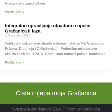
Gračanice o zajedničkom
Pročitaj više »
Integralno upravljanje otpadom u općini
Gračanica II faza
1. Decembra 2020.
Selektivno sakupljanje otpada u domaćinstvima MZ Gračanica,
Pribava, D Lohinja i D.Orahovica“– Federalno ministarstvo
okoliša i turizma U 2013. Godini smo nabavili polovni kamion za
Pročitaj više »
Čista i lijepa moja Gračanica
Sva prava zadržana © 2014 JP Komus Gračanica