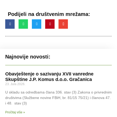
Podijeli na društvenim mrežama:
Najnovije novosti:
Obavještenje o sazivanju XVII vanredne
Skupštine J.P. Komus d.o.o. Gračanica
23. Jula 2026.
U skladu sa odredbama člana 336. stav (3) Zakona o privrednim
društvima (Službene novine FBiH, br. 81/15 75/21) i članova 47.
i 48. stav (3)
Pročitaj više »