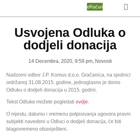
eRačun
Usvojena Odluka o
dodjeli donacija
14 Decembra, 2020
,
9:59 pm
,
Novosti
Nadzorni odbor J.P. Komus d.o.o. Gračanica, na sjednici
ordržanoj 31.08.2015. godine, jednoglasno je donio
Odluku o dodjeli donacija u 2015. godini.
Tekst Odluke možete pogledati
ovdje
.
O mjestu, datumu i vremenu potpisivanja ugovora pravni
subjekti navedeni u Odluci o dodjeli donacija, će biti
blagovremeno obaviješteni.