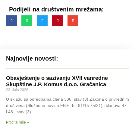
Podijeli na društvenim mrežama:
Najnovije novosti:
Obavještenje o sazivanju XVII vanredne
Skupštine J.P. Komus d.o.o. Gračanica
23. Jula 2026.
U skladu sa odredbama člana 336. stav (3) Zakona o privrednim
društvima (Službene novine FBiH, br. 81/15 75/21) i članova 47.
i 48. stav (3)
Pročitaj više »