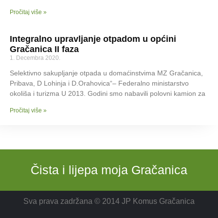
Pročitaj više »
Integralno upravljanje otpadom u općini
Gračanica II faza
1. Decembra 2020.
Selektivno sakupljanje otpada u domaćinstvima MZ Gračanica,
Pribava, D Lohinja i D.Orahovica“– Federalno ministarstvo
okoliša i turizma U 2013. Godini smo nabavili polovni kamion za
Pročitaj više »
Čista i lijepa moja Gračanica
Sva prava zadržana © 2014 JP Komus Gračanica