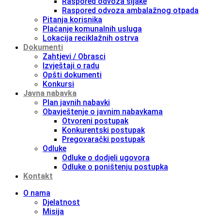
Raspored odvoza šljake
Raspored odvoza ambalažnog otpada
Pitanja korisnika
Plaćanje komunalnih usluga
Lokacija reciklažnih ostrva
Dokumenti
Zahtjevi / Obrasci
Izvještaji o radu
Opšti dokumenti
Konkursi
Javna nabavka
Plan javnih nabavki
Obavještenje o javnim nabavkama
Otvoreni postupak
Konkurentski postupak
Pregovarački postupak
Odluke
Odluke o dodjeli ugovora
Odluke o poništenju postupka
Kontakt
O nama
Djelatnost
Misija