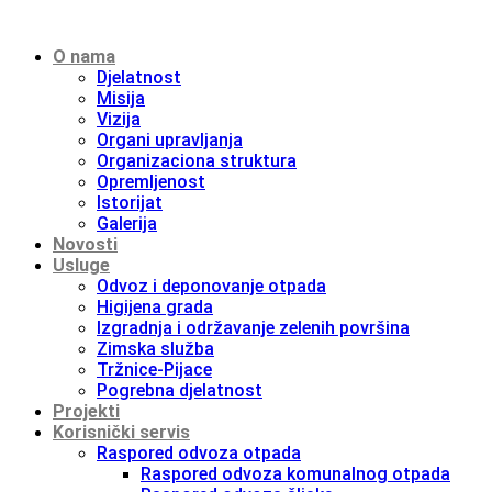
O nama
Djelatnost
Misija
Vizija
Organi upravljanja
Organizaciona struktura
Opremljenost
Istorijat
Galerija
Novosti
Usluge
Odvoz i deponovanje otpada
Higijena grada
Izgradnja i održavanje zelenih površina
Zimska služba
Tržnice-Pijace
Pogrebna djelatnost
Projekti
Korisnički servis
Raspored odvoza otpada
Raspored odvoza komunalnog otpada