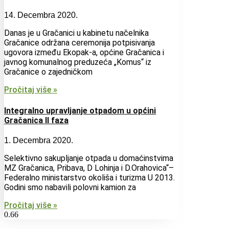
14. Decembra 2020.
Danas je u Gračanici u kabinetu načelnika
Gračanice održana ceremonija potpisivanja
ugovora između Ekopak-a, općine Gračanica i
javnog komunalnog preduzeća „Komus“ iz
Gračanice o zajedničkom
Pročitaj više »
Integralno upravljanje otpadom u općini
Gračanica II faza
1. Decembra 2020.
Selektivno sakupljanje otpada u domaćinstvima
MZ Gračanica, Pribava, D Lohinja i D.Orahovica“–
Federalno ministarstvo okoliša i turizma U 2013.
Godini smo nabavili polovni kamion za
Pročitaj više »