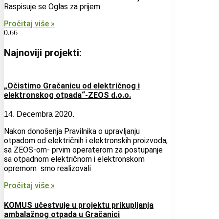
Raspisuje se Oglas za prijem
Pročitaj više »
Najnoviji projekti:
„Očistimo Gračanicu od električnog i
elektronskog otpada“-ZEOS d.o.o.
14. Decembra 2020.
Nakon donošenja Pravilnika o upravljanju
otpadom od električnih i elektronskih proizvoda,
sa ZEOS-om- prvim operaterom za postupanje
sa otpadnom električnom i elektronskom
opremom smo realizovali
Pročitaj više »
KOMUS učestvuje u projektu prikupljanja
ambalažnog otpada u Gračanici