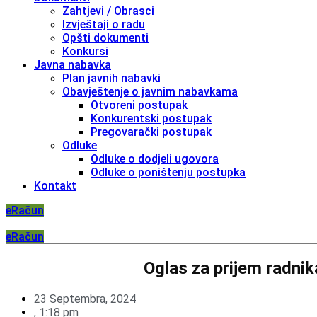
Zahtjevi / Obrasci
Izvještaji o radu
Opšti dokumenti
Konkursi
Javna nabavka
Plan javnih nabavki
Obavještenje o javnim nabavkama
Otvoreni postupak
Konkurentski postupak
Pregovarački postupak
Odluke
Odluke o dodjeli ugovora
Odluke o poništenju postupka
Kontakt
eRačun
eRačun
Oglas za prijem radnik
23 Septembra, 2024
,
1:18 pm