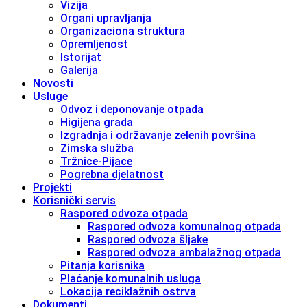
Vizija
Organi upravljanja
Organizaciona struktura
Opremljenost
Istorijat
Galerija
Novosti
Usluge
Odvoz i deponovanje otpada
Higijena grada
Izgradnja i održavanje zelenih površina
Zimska služba
Tržnice-Pijace
Pogrebna djelatnost
Projekti
Korisnički servis
Raspored odvoza otpada
Raspored odvoza komunalnog otpada
Raspored odvoza šljake
Raspored odvoza ambalažnog otpada
Pitanja korisnika
Plaćanje komunalnih usluga
Lokacija reciklažnih ostrva
Dokumenti