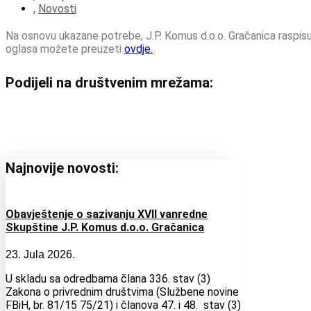
,
Novosti
Na osnovu ukazane potrebe, J.P. Komus d.o.o. Gračanica raspisuj
oglasa možete preuzeti
ovdje.
Podijeli na društvenim mrežama:
Najnovije novosti:
Obavještenje o sazivanju XVII vanredne
Skupštine J.P. Komus d.o.o. Gračanica
23. Jula 2026.
U skladu sa odredbama člana 336. stav (3)
Zakona o privrednim društvima (Službene novine
FBiH, br. 81/15 75/21) i članova 47. i 48. stav (3)