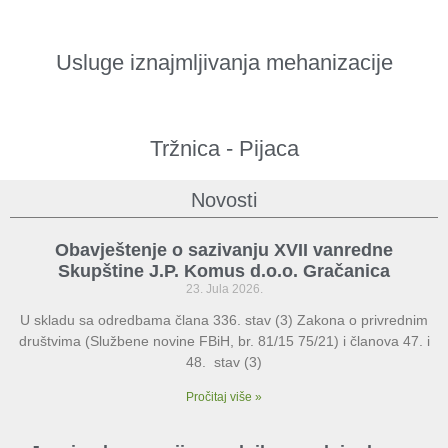
Usluge iznajmljivanja mehanizacije
Tržnica - Pijaca
Novosti
Obavještenje o sazivanju XVII vanredne
Skupštine J.P. Komus d.o.o. Gračanica
23. Jula 2026.
U skladu sa odredbama člana 336. stav (3) Zakona o privrednim
društvima (Službene novine FBiH, br. 81/15 75/21) i članova 47. i
48. stav (3)
Pročitaj više »