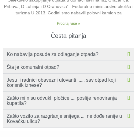
Selektivno sakupljanje otpada u domaćinstvima MZ Gračanica,
Pribava, D Lohinja i D.Orahovica“– Federalno ministarstvo okoliša i
turizma U 2013. Godini smo nabavili polovni kamion za
Pročitaj više »
Česta pitanja
Ko nabavlja posude za odlaganje otpada?
Šta je komunalni otpad?
Jesu li radnici obavezni utovariti ...... sav otpad koji
korisnik iznese?
Zašto mi nisu odvukli pločice .... poslije renoviranja
kupatila?
Zašto vozilo za razgrtanje snijega .... ne dođe ranije u
Kovačku ulicu?