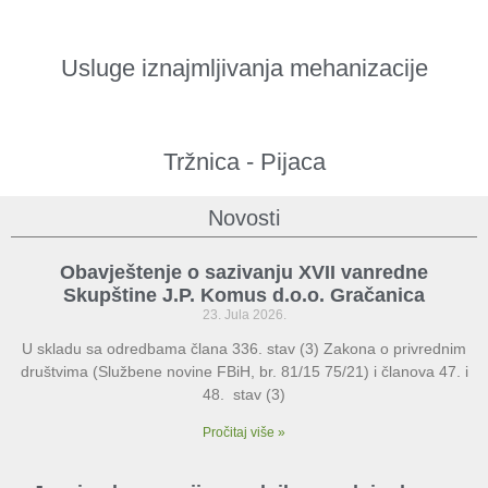
Usluge iznajmljivanja mehanizacije
Tržnica - Pijaca
Novosti
Obavještenje o sazivanju XVII vanredne
Skupštine J.P. Komus d.o.o. Gračanica
23. Jula 2026.
U skladu sa odredbama člana 336. stav (3) Zakona o privrednim
društvima (Službene novine FBiH, br. 81/15 75/21) i članova 47. i
48. stav (3)
Pročitaj više »