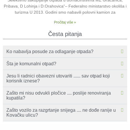
Selektivno sakupljanje otpada u domaćinstvima MZ Gračanica,
Pribava, D Lohinja i D.Orahovica“– Federalno ministarstvo okoliša i
turizma U 2013. Godini smo nabavili polovni kamion za
Pročitaj više »
Česta pitanja
Ko nabavlja posude za odlaganje otpada?
Šta je komunalni otpad?
Jesu li radnici obavezni utovariti ...... sav otpad koji
korisnik iznese?
Zašto mi nisu odvukli pločice .... poslije renoviranja
kupatila?
Zašto vozilo za razgrtanje snijega .... ne dođe ranije u
Kovačku ulicu?